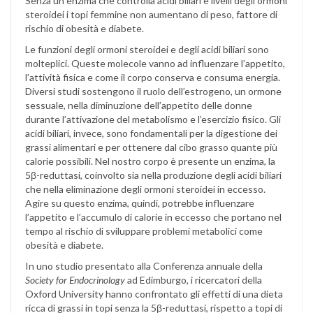
Senza un enzima che controlla acidi biliari e livelli degli ormoni
steroidei i topi femmine non aumentano di peso, fattore di
rischio di obesità e diabete.
Le funzioni degli ormoni steroidei e degli acidi biliari sono
molteplici. Queste molecole vanno ad influenzare l’appetito,
l’attività fisica e come il corpo conserva e consuma energia.
Diversi studi sostengono il ruolo dell’estrogeno, un ormone
sessuale, nella diminuzione dell’appetito delle donne
durante l’attivazione del metabolismo e l’esercizio fisico. Gli
acidi biliari, invece, sono fondamentali per la digestione dei
grassi alimentari e per ottenere dal cibo grasso quante più
calorie possibili. Nel nostro corpo è presente un enzima, la
5β-reduttasi, coinvolto sia nella produzione degli acidi biliari
che nella eliminazione degli ormoni steroidei in eccesso.
Agire su questo enzima, quindi, potrebbe influenzare
l’appetito e l’accumulo di calorie in eccesso che portano nel
tempo al rischio di sviluppare problemi metabolici come
obesità e diabete.
In uno studio presentato alla Conferenza annuale della
Society for Endocrinology
ad Edimburgo, i ricercatori della
Oxford University hanno confrontato gli effetti di una dieta
ricca di grassi in topi senza la 5β-reduttasi, rispetto a topi di