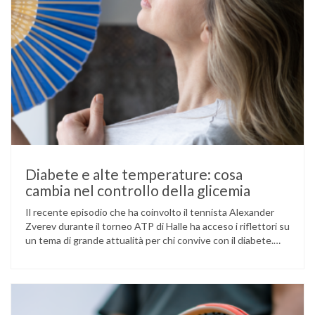
Diabete e alte temperature: cosa
cambia nel controllo della glicemia
Il recente episodio che ha coinvolto il tennista Alexander
Zverev durante il torneo ATP di Halle ha acceso i riflettori su
un tema di grande attualità per chi convive con il diabete.
L’atleta, che ha il diabete di tipo 1, ha raccontato che
un’anomalia nella rilevazione del sensore di monitoraggio del
glucosio lo aveva portato …