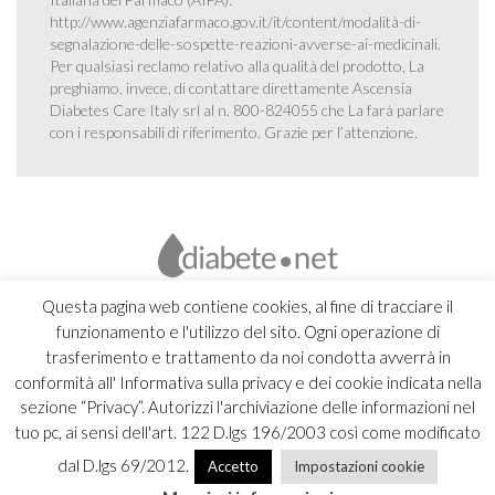
http://www.agenziafarmaco.gov.it/it/content/modalità-di-
segnalazione-delle-sospette-reazioni-avverse-ai-medicinali
.
Per qualsiasi reclamo relativo alla qualità del prodotto, La
preghiamo, invece, di contattare direttamente Ascensia
Diabetes Care Italy srl al n. 800-824055 che La farà parlare
con i responsabili di riferimento. Grazie per l’attenzione.
Questa pagina web contiene cookies, al fine di tracciare il
funzionamento e l'utilizzo del sito. Ogni operazione di
trasferimento e trattamento da noi condotta avverrà in
conformità all' Informativa sulla privacy e dei cookie indicata nella
sezione “Privacy”. Autorizzi l'archiviazione delle informazioni nel
tuo pc, ai sensi dell'art. 122 D.lgs 196/2003 così come modificato
dal D.lgs 69/2012.
Accetto
Impostazioni cookie
Copyright 2026 Ascensia Diabetes Care Italy srl |
Credits