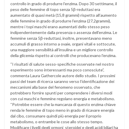
controllo in grado di produrre l’enzima. Dopo 30 settimane, il
peso delle femmine di topo senza 5β-reduttasi era
aumentato di quasi metà (15,8 grammi) rispetto all’aumento
delle femmine in grado di produrre l’enzima (27,2grammi),
mentre i topi maschi erano aumentati dello stesso peso
indipendentemente dalla presenza o assenza dell’enzima. Le
femmine senza 5β-reduttasi, inoltre, presentavano meno
accumuli di grasso intorno a ovaie, organi vitali e sottocute,
una maggiore sensibilità all’insulina e un migliore controllo
della glicemia rispetto ai controlli che producevano l’enzima.
“I risultati di salute sesso-specifiche osservate nel nostro
esperimento sono interessanti ma poco conosciute”,
commenta Laura Gathercole autore dello studio. I prossimi
passi del team di ricerca saranno verso l’identificazione dei
meccanismi alla base del fenomeno osservato, che
potrebbero fornire spunti per comprendere i diversi modi
con cui maschi e femmine regolano energia e metabolismo.
“Potrebbe essere che la mancanza di questo enzima chiave
renda le femmine di topo meno in grado di ricavare energia
dal cibo, consumare quindi più energia per il proprio
metabolismo, o entrambe le cose allo stesso tempo.
Modificare i livelli degli ormoni steroidei e degli acidi biliari ha