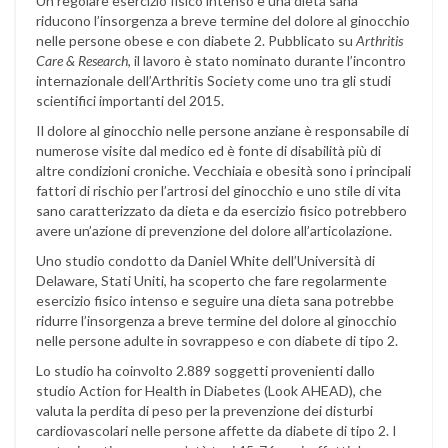
Un regolare esercizio fisico intenso e una dieta sana
riducono l’insorgenza a breve termine del dolore al ginocchio
nelle persone obese e con diabete 2. Pubblicato su
Arthritis
Care & Research
, il lavoro è stato nominato durante l’incontro
internazionale dell’Arthritis Society come uno tra gli studi
scientifici importanti del 2015.
Il dolore al ginocchio nelle persone anziane è responsabile di
numerose visite dal medico ed è fonte di disabilità più di
altre condizioni croniche. Vecchiaia e obesità sono i principali
fattori di rischio per l’artrosi del ginocchio e uno stile di vita
sano caratterizzato da dieta e da esercizio fisico potrebbero
avere un’azione di prevenzione del dolore all’articolazione.
Uno studio condotto da Daniel White dell’Università di
Delaware, Stati Uniti, ha scoperto che fare regolarmente
esercizio fisico intenso e seguire una dieta sana potrebbe
ridurre l’insorgenza a breve termine del dolore al ginocchio
nelle persone adulte in sovrappeso e con diabete di tipo 2.
Lo studio ha coinvolto 2.889 soggetti provenienti dallo
studio Action for Health in Diabetes (Look AHEAD), che
valuta la perdita di peso per la prevenzione dei disturbi
cardiovascolari nelle persone affette da diabete di tipo 2. I