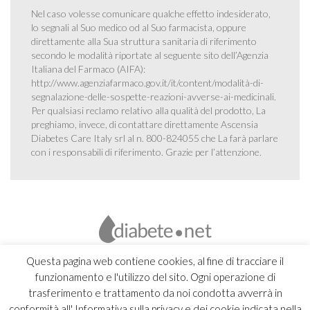
Nel caso volesse comunicare qualche effetto indesiderato,
lo segnali al Suo medico od al Suo farmacista, oppure
direttamente alla Sua struttura sanitaria di riferimento
secondo le modalità riportate al seguente sito dell’Agenzia
Italiana del Farmaco (AIFA):
http://www.agenziafarmaco.gov.it/it/content/modalità-di-
segnalazione-delle-sospette-reazioni-avverse-ai-medicinali
.
Per qualsiasi reclamo relativo alla qualità del prodotto, La
preghiamo, invece, di contattare direttamente Ascensia
Diabetes Care Italy srl al n. 800-824055 che La farà parlare
con i responsabili di riferimento. Grazie per l’attenzione.
Questa pagina web contiene cookies, al fine di tracciare il
funzionamento e l'utilizzo del sito. Ogni operazione di
trasferimento e trattamento da noi condotta avverrà in
conformità all' Informativa sulla privacy e dei cookie indicata nella