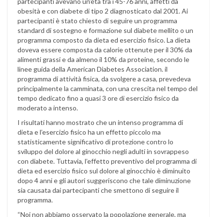
partecipanti avevano un’età tra i 45-76 anni, affetti da
obesità e con diabete di tipo 2 diagnosticato dal 2001. Ai
partecipanti è stato chiesto di seguire un programma
standard di sostegno e formazione sul diabete mellito o un
programma composto da dieta ed esercizio fisico. La dieta
doveva essere composta da calorie ottenute per il 30% da
alimenti grassi e da almeno il 10% da proteine, secondo le
linee guida della American Diabetes Association. il
programma di attività fisica, da svolgere a casa, prevedeva
principalmente la camminata, con una crescita nel tempo del
tempo dedicato fino a quasi 3 ore di esercizio fisico da
moderato a intenso.
I risultati hanno mostrato che un intenso programma di
dieta e l’esercizio fisico ha un effetto piccolo ma
statisticamente significativo di protezione contro lo
sviluppo del dolore al ginocchio negli adulti in sovrappeso
con diabete. Tuttavia, l’effetto preventivo del programma di
dieta ed esercizio fisico sul dolore al ginocchio è diminuito
dopo 4 anni e gli autori suggeriscono che tale diminuzione
sia causata dai partecipanti che smettono di seguire il
programma.
“Noi non abbiamo osservato la popolazione generale, ma