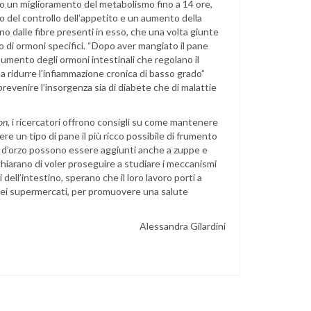
 un miglioramento del metabolismo fino a 14 ore,
to del controllo dell’appetito e un aumento della
ivano dalle fibre presenti in esso, che una volta giunte
cio di ormoni specifici. “Dopo aver mangiato il pane
aumento degli ormoni intestinali che regolano il
 ridurre l’infiammazione cronica di basso grado”
evenire l’insorgenza sia di diabete che di malattie
ion
, i ricercatori offrono consigli su come mantenere
ere un tipo di pane il più ricco possibile di frumento
no d’orzo possono essere aggiunti anche a zuppe e
dichiarano di voler proseguire a studiare i meccanismi
 dell’intestino, sperano che il loro lavoro porti a
 dei supermercati, per promuovere una salute
Alessandra Gilardini