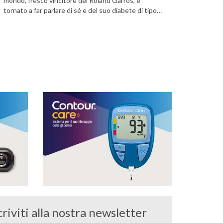
mondo, fresco vincitore del Roland Garros, è
tornato a far parlare di sé e del suo diabete di tipo
1 dopo la semifinale del torneo di Halle, persa
contro Taylor Fritz. Il tennista tedesco ha
raccontato che un malfunzionamento del sensore
per il monitoraggio continuo del glucosio (CGM) …
criviti alla nostra newsletter