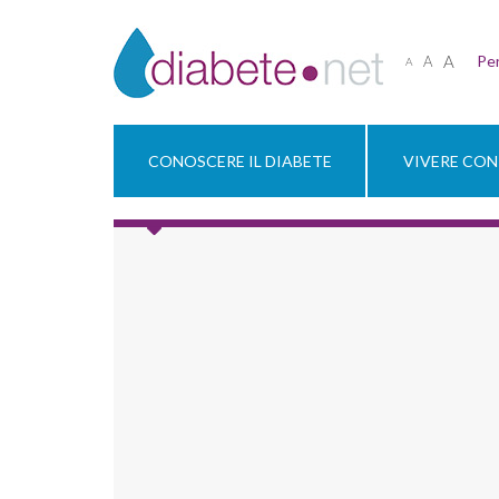
A
Per
A
A
CONOSCERE IL DIABETE
VIVERE CON 