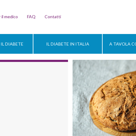
 il medico
FAQ
Contatti
IL DIABETE
IL DIABETE IN ITALIA
A TAVOLA CO