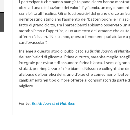
I partecipanti che hanno mangiato pane d’orzo hanno mostrato
oltre ad una diminuzione dei valori di glicemia, un miglioramen
sensibilità all’insulina. Gli effetti positivi del grano d’orzo arr
nell’intestino stimolano l’aumento dei ‘batteri buoni’ e il rilas
fatto di grano d’orzo, tra i partecipanti abbiamo osservato un 
metabolismo e l’appetito, e un aumento dell’ormone che aiuta a
afferma Nilsson. “Nel tempo, questo fenomeno può aiutare a pr
cardiovascolari”.
Insieme a questo studio, pubblicato su
British Journal of Nutrit
dei sani valori di glicemia. Prima di tutto, sarebbe meglio scegli
integrale per evitare di assumere farina bianca. I semi di gra
stufati, per rimpiazzare il riso bianco. Nilsson e colleghi, che 
alla base dei benefici del grano d’orzo che coinvolgono i batteri
cambiamenti nel tipo di fibre offerte ai consumatori da parte
migliore.
Fonte:
British Journal of Nutrition