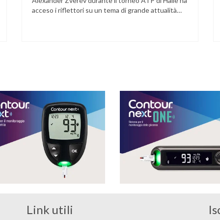
Alexander Zverev durante il torneo ATP di Halle ha
acceso i riflettori su un tema di grande attualità
per chi convive con il diabete. L’atleta, che ha il
diabete di tipo 1, ha raccontato che un’anomalia
nella rilevazione del sensore di monitoraggio del
glucosio lo aveva portato …
Link utili
Is