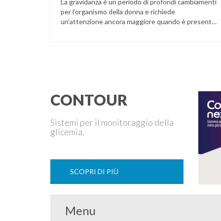
La gravidanza è un periodo di profondi cambiamenti
per l’organismo della donna e richiede
un’attenzione ancora maggiore quando è presente
il diabete. Che la condizione fosse già nota prima
del concepimento, come nel caso del diabete di
tipo 1 o di tipo 2, oppure compaia per la prima volta
durante la gestazione (diabete gestazionale),
mantenere …
CONTOUR
Sistemi per il monitoraggio della
glicemia.
SCOPRI DI PIÙ
Menu