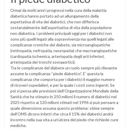
Ormai da molti anni i progressi nella cura della malattia
diabetica hanno portato ad un allungamento della
aspettativa di vita dei diabetici, che non differisce
sostanzialmente dall’aspettativa di vita della popolazione
non diabetica. I problemi principali oggi per i diabetici non
sono più quelli legati alla sopravvivenza ma quelli legati alle
complicanze croniche del diabete, sia microangiopatiche
(retinopatia, nefropatia, neuropatia) che macroangiopatiche
(cardiopatia ischemica, arteriopatia degli arti inferiori,
arteriopatia dei tronchi sovraaortici).
Tra le complicanze del diabete un ruolo sempre più rilevante
assume la complicanza “piede diabetico”. E’ questa la
complicanza che comporta per i diabetici il maggior numero
di ricoveri ospedalieri, e per la quale i costi sono ingenti. Se
poi si pensa alle previsioni dell’Organizzazione Mondiale della
Sanità che ha stimato in 250 milioni il numero di diabetici nel
2025 rispetto ai 120 milioni stimati nel 1996 si può pensare a
quale dimensione assuma questo problema: stime sempre
dell’OMS dicono infatti che circa il 15% dei diabetici andrà
incontro nella sua vita a un’ulcera del piede che richiede cure
mediche.