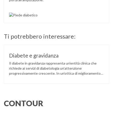
Ti potrebbero interessare:
Diabete e gravidanza
Il diabete in gravidanza rappresenta un’entità clinica che
richiede ai servizi di diabetologia un’attenzione
progressivamente crescente. In un’ottica di miglioramento
della qualità dell’assistenza, l’espletamento di questa attività
richiede spazi e strumenti propri, differenziati dalle altre
attività che comunemente vengono svolte nei servizi
diabetologici.
CONTOUR