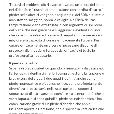
Tuttavia il problema più rilevante legato a un’ulcera del piede
nei diabetici è il rischio di amputazione con perdita di tutto il
piede: nei diabetici vengono eseguite più del 50% di tutte le
amputazioni maggiori, sopra la caviglia. Nell’84% dei casi
l’amputazione viene effettuata in conseguenza di un’ulcera
del piede che non guarisce e si aggrava: è evidente quindi
che se si vuole ridurre il numero di amputazioni è necessario
migliorare la capacità di curare efficacemente l’ulcera. Per
curare efficacemente un’ulcera è necessario disporre di
protocolli diagnostici e terapeutici efficaci e di tutte le
professionalità necessarie.
Il piede diabetico
Si parla di piede diabetico quando la neuropatia diabetica e/o
l’arteriopatia degli arti inferiori compromettono la funzione o
la struttura del piede. I due quadri, definiti anche come
piede neuropatico o piede ischemico, sono profondamente
diversi tra loro: tuttavia nella gran parte dei soggetti
soprattutto di età avanzata, coesiste sia la neuropatia che la
vasculopatia, e si parla quindi di piede neuroischemico. Una
complicazione grave di un piede diabetico che abbia
un’ulcera aperta è l’infezione, che è spesso la vera causa che
porta all’amputazione.