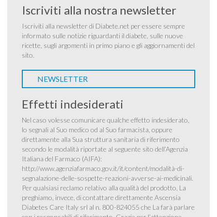
Iscriviti alla nostra newsletter
Iscriviti alla newsletter di Diabete.net per essere sempre
informato sulle notizie riguardanti il diabete, sulle nuove
ricette, sugli argomenti in primo piano e gli aggiornamenti del
sito.
NEWSLETTER
Effetti indesiderati
Nel caso volesse comunicare qualche effetto indesiderato,
lo segnali al Suo medico od al Suo farmacista, oppure
direttamente alla Sua struttura sanitaria di riferimento
secondo le modalità riportate al seguente sito dell’Agenzia
Italiana del Farmaco (AIFA):
http://www.agenziafarmaco.gov.it/it/content/modalità-di-
segnalazione-delle-sospette-reazioni-avverse-ai-medicinali
.
Per qualsiasi reclamo relativo alla qualità del prodotto, La
preghiamo, invece, di contattare direttamente Ascensia
Diabetes Care Italy srl al n. 800-824055 che La farà parlare
con i responsabili di riferimento. Grazie per l’attenzione.