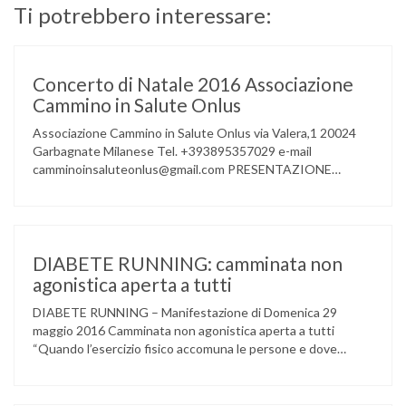
Ti potrebbero interessare:
Concerto di Natale 2016 Associazione
Cammino in Salute Onlus
Associazione Cammino in Salute Onlus via Valera,1 20024
Garbagnate Milanese Tel. +393895357029 e-mail
camminoinsaluteonlus@gmail.com PRESENTAZIONE
CONCERTO di NATALE 2016 Cammino in Salute in
occasione di questo Natale, propone sul territorio UN
EVENTO MUSICALE con la partecipazione degli ALLIEVI
della ACCADEMIA DIMENSIONE MUSICA di LAINATE e del
gruppo musicale GROOVY LEMONS di PREGNANA
DIABETE RUNNING: camminata non
MILANESE. L’ Associazione …
agonistica aperta a tutti
DIABETE RUNNING – Manifestazione di Domenica 29
maggio 2016 Camminata non agonistica aperta a tutti
“Quando l’esercizio fisico accomuna le persone e dove
l’attività aerobica riduce le complicanze a lungo termine
(micro e macrovascolari) della malattia” Dott.ssa Taverni
Silvana Medico internista-diabetologo Locandina dell’evento