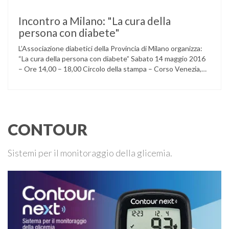
Incontro a Milano: "La cura della
persona con diabete"
L’Associazione diabetici della Provincia di Milano organizza:
“La cura della persona con diabete” Sabato 14 maggio 2016
– Ore 14,00 – 18,00 Circolo della stampa – Corso Venezia,
48 Milano Ore 14,00 – 14,30 Assemblea ordinaria dei soci
Ore 14,45 – Modera: Dr. Giulio Mariani Presidente onorario
ADPMI – U.O.S. Diabetologia ASST San Paolo – San …
CONTOUR
Sistemi per il monitoraggio della glicemia.