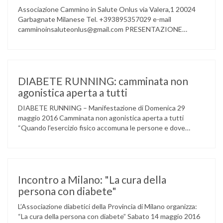
Associazione Cammino in Salute Onlus via Valera,1 20024
Garbagnate Milanese Tel. +393895357029 e-mail
camminoinsaluteonlus@gmail.com PRESENTAZIONE
CONCERTO di NATALE 2016 Cammino in Salute in
occasione di questo Natale, propone sul territorio UN
EVENTO MUSICALE con la partecipazione degli ALLIEVI
della ACCADEMIA DIMENSIONE MUSICA di LAINATE e del
gruppo musicale GROOVY LEMONS di PREGNANA
DIABETE RUNNING: camminata non
MILANESE. L’ Associazione …
agonistica aperta a tutti
DIABETE RUNNING – Manifestazione di Domenica 29
maggio 2016 Camminata non agonistica aperta a tutti
“Quando l’esercizio fisico accomuna le persone e dove
l’attività aerobica riduce le complicanze a lungo termine
(micro e macrovascolari) della malattia” Dott.ssa Taverni
Silvana Medico internista-diabetologo Locandina dell’evento
Incontro a Milano: "La cura della
persona con diabete"
L’Associazione diabetici della Provincia di Milano organizza:
“La cura della persona con diabete” Sabato 14 maggio 2016