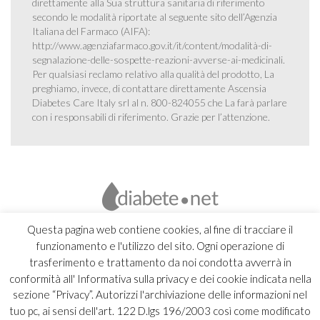
direttamente alla Sua struttura sanitaria di riferimento
secondo le modalità riportate al seguente sito dell’Agenzia
Italiana del Farmaco (AIFA):
http://www.agenziafarmaco.gov.it/it/content/modalità-di-
segnalazione-delle-sospette-reazioni-avverse-ai-medicinali
.
Per qualsiasi reclamo relativo alla qualità del prodotto, La
preghiamo, invece, di contattare direttamente Ascensia
Diabetes Care Italy srl al n. 800-824055 che La farà parlare
con i responsabili di riferimento. Grazie per l’attenzione.
Questa pagina web contiene cookies, al fine di tracciare il
funzionamento e l'utilizzo del sito. Ogni operazione di
trasferimento e trattamento da noi condotta avverrà in
conformità all' Informativa sulla privacy e dei cookie indicata nella
sezione “Privacy”. Autorizzi l'archiviazione delle informazioni nel
tuo pc, ai sensi dell'art. 122 D.lgs 196/2003 così come modificato