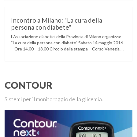
(micro e macrovascolari) della malattia” Dott.ssa Taverni
Silvana Medico internista-diabetologo Locandina dell’evento
Incontro a Milano: "La cura della
persona con diabete"
L’Associazione diabetici della Provincia di Milano organizza:
“La cura della persona con diabete” Sabato 14 maggio 2016
– Ore 14,00 – 18,00 Circolo della stampa – Corso Venezia,
48 Milano Ore 14,00 – 14,30 Assemblea ordinaria dei soci
Ore 14,45 – Modera: Dr. Giulio Mariani Presidente onorario
ADPMI – U.O.S. Diabetologia ASST San Paolo – San …
CONTOUR
Sistemi per il monitoraggio della glicemia.