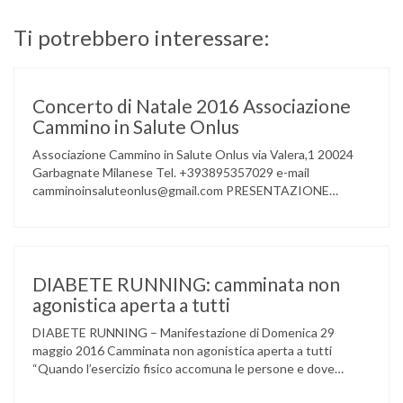
Ti potrebbero interessare:
Concerto di Natale 2016 Associazione
Cammino in Salute Onlus
Associazione Cammino in Salute Onlus via Valera,1 20024
Garbagnate Milanese Tel. +393895357029 e-mail
camminoinsaluteonlus@gmail.com PRESENTAZIONE
CONCERTO di NATALE 2016 Cammino in Salute in
occasione di questo Natale, propone sul territorio UN
EVENTO MUSICALE con la partecipazione degli ALLIEVI
della ACCADEMIA DIMENSIONE MUSICA di LAINATE e del
gruppo musicale GROOVY LEMONS di PREGNANA
DIABETE RUNNING: camminata non
MILANESE. L’ Associazione …
agonistica aperta a tutti
DIABETE RUNNING – Manifestazione di Domenica 29
maggio 2016 Camminata non agonistica aperta a tutti
“Quando l’esercizio fisico accomuna le persone e dove
l’attività aerobica riduce le complicanze a lungo termine