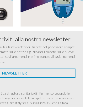
criviti alla nostra newsletter
iviti alla newsletter di Diabete.net per essere sempre
rmato sulle notizie riguardanti il diabete, sulle nuove
tte, sugli argomenti in primo piano e gli aggiornamenti
sito.
NEWSLETTER
 Sua struttura sanitaria di riferimento secondo le
-di-segnalazione-delle-sospette-reazioni-avverse-ai-
betes Care Italy srl al n. 800-824055 che La farà