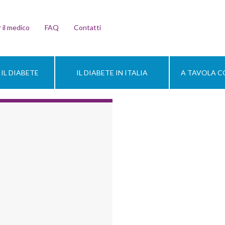
 il medico
FAQ
Contatti
IL DIABETE
IL DIABETE IN ITALIA
A TAVOLA CO