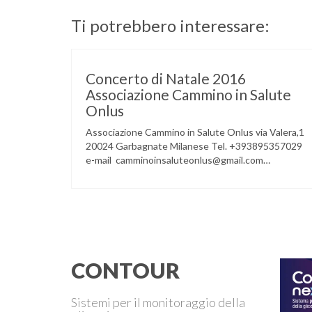
Ti potrebbero interessare:
Concerto di Natale 2016
Associazione Cammino in Salute
Onlus
Associazione Cammino in Salute Onlus via Valera,1
20024 Garbagnate Milanese Tel. +393895357029
e-mail camminoinsaluteonlus@gmail.com
PRESENTAZIONE CONCERTO di NATALE 2016
Cammino in Salute in occasione di questo Natale,
propone sul territorio UN EVENTO MUSICALE con
la partecipazione degli ALLIEVI della
ACCADEMIA DIMENSIONE MUSICA di LAINATE
e del gruppo musicale GROOVY LEMONS di
PREGNANA MILANESE. L’ Associazione …
CONTOUR
Sistemi per il monitoraggio della