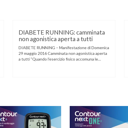
DIABETE RUNNING: camminata
non agonistica aperta a tutti
DIABETE RUNNING – Manifestazione di Domenica
29 maggio 2016 Camminata non agonistica aperta
a tutti “Quando l’esercizio fisico accomuna le
persone e dove l’attività aerobica riduce le
complicanze a lungo termine (micro e
macrovascolari) della malattia” Dott.ssa Taverni
Silvana Medico internista-diabetologo Locandina
dell’evento