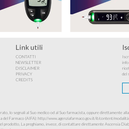
Link utili
Is
CONTATTI
Iscr
NEWSLETTER
info
DISCLAIMER
rice
PRIVACY
del 
CREDITS
ato, lo segnali al Suo medico od al Suo farmacista, oppure direttamente alla
ana del Farmaco (AIFA):
http://www.agenziafarmaco.gov.it/it/content/modalità
à del prodotto, La preghiamo, invece, di contattare direttamente Ascensia Dia