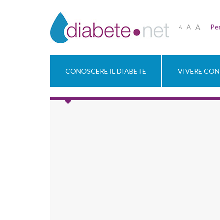
A
Per
A
A
CONOSCERE IL DIABETE
VIVERE CON 