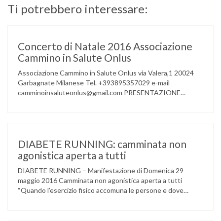
Ti potrebbero interessare:
Concerto di Natale 2016 Associazione
Cammino in Salute Onlus
Associazione Cammino in Salute Onlus via Valera,1 20024
Garbagnate Milanese Tel. +393895357029 e-mail
camminoinsaluteonlus@gmail.com PRESENTAZIONE
CONCERTO di NATALE 2016 Cammino in Salute in
occasione di questo Natale, propone sul territorio UN
EVENTO MUSICALE con la partecipazione degli ALLIEVI
della ACCADEMIA DIMENSIONE MUSICA di LAINATE e del
gruppo musicale GROOVY LEMONS di PREGNANA
DIABETE RUNNING: camminata non
MILANESE. L’ Associazione …
agonistica aperta a tutti
DIABETE RUNNING – Manifestazione di Domenica 29
maggio 2016 Camminata non agonistica aperta a tutti
“Quando l’esercizio fisico accomuna le persone e dove
l’attività aerobica riduce le complicanze a lungo termine
(micro e macrovascolari) della malattia” Dott.ssa Taverni
Silvana Medico internista-diabetologo Locandina dell’evento