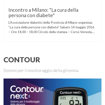
Incontro a Milano: "La cura della
persona con diabete"
L’Associazione diabetici della Provincia di Milano organizza:
“La cura della persona con diabete” Sabato 14 maggio 2016
– Ore 14,00 – 18,00 Circolo della stampa – Corso Venezia,
48 Milano Ore 14,00 – 14,30 Assemblea ordinaria dei soci
Ore 14,45 – Modera: Dr. Giulio Mariani Presidente onorario
ADPMI – U.O.S. Diabetologia ASST San Paolo – San …
CONTOUR
Sistemi per il monitoraggio della glicemia.