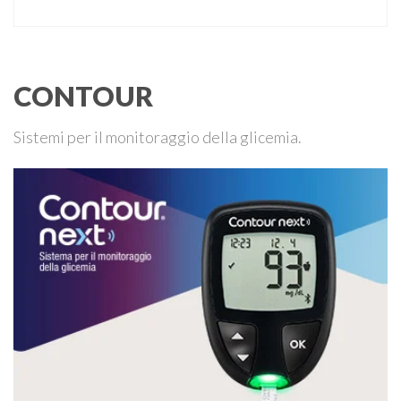
48 Milano Ore 14,00 – 14,30 Assemblea ordinaria dei soci
Ore 14,45 – Modera: Dr. Giulio Mariani Presidente onorario
ADPMI – U.O.S. Diabetologia ASST San Paolo – San …
CONTOUR
Sistemi per il monitoraggio della glicemia.