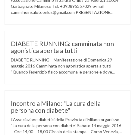
Associazione Cammino in Salute Onlus via Valera,1 20024
Garbagnate Milanese Tel. +393895357029 e-mail
camminoinsaluteonlus@gmail.com PRESENTAZIONE
CONCERTO di NATALE 2016 Cammino in Salute in
occasione di questo Natale, propone sul territorio UN
EVENTO MUSICALE con la partecipazione degli ALLIEVI
della ACCADEMIA DIMENSIONE MUSICA di LAINATE e del
gruppo musicale GROOVY LEMONS di PREGNANA
DIABETE RUNNING: camminata non
MILANESE. L’ Associazione …
agonistica aperta a tutti
DIABETE RUNNING – Manifestazione di Domenica 29
maggio 2016 Camminata non agonistica aperta a tutti
“Quando l’esercizio fisico accomuna le persone e dove
l’attività aerobica riduce le complicanze a lungo termine
(micro e macrovascolari) della malattia” Dott.ssa Taverni
Silvana Medico internista-diabetologo Locandina dell’evento
Incontro a Milano: "La cura della
persona con diabete"
L’Associazione diabetici della Provincia di Milano organizza:
“La cura della persona con diabete” Sabato 14 maggio 2016
– Ore 14,00 – 18,00 Circolo della stampa – Corso Venezia,