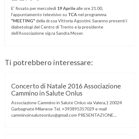
E' fissato per mercoledì
19 Aprile
alle ore 21.00,
l'appuntamento televisivo su
TCA
nel programma
"MEETING"
della dr.ssa Vittoria Agostini. Saranno presenti i
diabetologi del Centro di Trento e la presidente
dell'Associazione sig.ra Sandra Moser.
Ti potrebbero interessare:
Concerto di Natale 2016 Associazione
Cammino in Salute Onlus
Associazione Cammino in Salute Onlus via Valera,1 20024
Garbagnate Milanese Tel. +393895357029 e-mail
camminoinsaluteonlus@gmail.com PRESENTAZIONE
CONCERTO di NATALE 2016 Cammino in Salute in
occasione di questo Natale, propone sul territorio UN
EVENTO MUSICALE con la partecipazione degli ALLIEVI