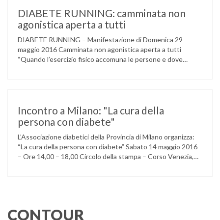
della ACCADEMIA DIMENSIONE MUSICA di LAINATE e del
gruppo musicale GROOVY LEMONS di PREGNANA
DIABETE RUNNING: camminata non
MILANESE. L’ Associazione …
agonistica aperta a tutti
DIABETE RUNNING – Manifestazione di Domenica 29
maggio 2016 Camminata non agonistica aperta a tutti
“Quando l’esercizio fisico accomuna le persone e dove
l’attività aerobica riduce le complicanze a lungo termine
(micro e macrovascolari) della malattia” Dott.ssa Taverni
Silvana Medico internista-diabetologo Locandina dell’evento
Incontro a Milano: "La cura della
persona con diabete"
L’Associazione diabetici della Provincia di Milano organizza:
“La cura della persona con diabete” Sabato 14 maggio 2016
– Ore 14,00 – 18,00 Circolo della stampa – Corso Venezia,
48 Milano Ore 14,00 – 14,30 Assemblea ordinaria dei soci
Ore 14,45 – Modera: Dr. Giulio Mariani Presidente onorario
ADPMI – U.O.S. Diabetologia ASST San Paolo – San …
CONTOUR