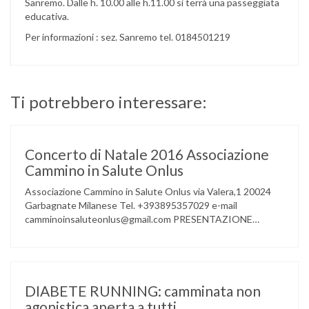
Sanremo. Dalle h. 10.00 alle h.11.00 si terrà una passeggiata
educativa.
Per informazioni : sez. Sanremo tel. 0184501219
Ti potrebbero interessare:
Concerto di Natale 2016 Associazione
Cammino in Salute Onlus
Associazione Cammino in Salute Onlus via Valera,1 20024
Garbagnate Milanese Tel. +393895357029 e-mail
camminoinsaluteonlus@gmail.com PRESENTAZIONE
CONCERTO di NATALE 2016 Cammino in Salute in
occasione di questo Natale, propone sul territorio UN
EVENTO MUSICALE con la partecipazione degli ALLIEVI
della ACCADEMIA DIMENSIONE MUSICA di LAINATE e del
gruppo musicale GROOVY LEMONS di PREGNANA
DIABETE RUNNING: camminata non
MILANESE. L’ Associazione …
agonistica aperta a tutti