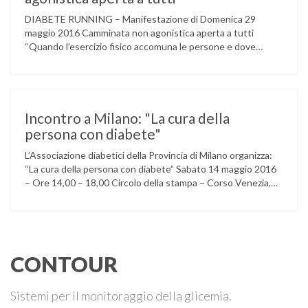
DIABETE RUNNING – Manifestazione di Domenica 29
maggio 2016 Camminata non agonistica aperta a tutti
“Quando l’esercizio fisico accomuna le persone e dove
l’attività aerobica riduce le complicanze a lungo termine
(micro e macrovascolari) della malattia” Dott.ssa Taverni
Silvana Medico internista-diabetologo Locandina dell’evento
Incontro a Milano: "La cura della
persona con diabete"
L’Associazione diabetici della Provincia di Milano organizza:
“La cura della persona con diabete” Sabato 14 maggio 2016
– Ore 14,00 – 18,00 Circolo della stampa – Corso Venezia,
48 Milano Ore 14,00 – 14,30 Assemblea ordinaria dei soci
Ore 14,45 – Modera: Dr. Giulio Mariani Presidente onorario
ADPMI – U.O.S. Diabetologia ASST San Paolo – San …
CONTOUR
Sistemi per il monitoraggio della glicemia.