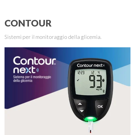
ADPMI – U.O.S. Diabetologia ASST San Paolo – San …
CONTOUR
Sistemi per il monitoraggio della glicemia.