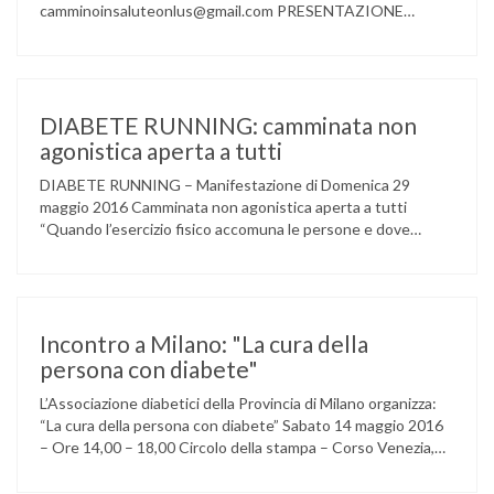
camminoinsaluteonlus@gmail.com PRESENTAZIONE
CONCERTO di NATALE 2016 Cammino in Salute in
occasione di questo Natale, propone sul territorio UN
EVENTO MUSICALE con la partecipazione degli ALLIEVI
della ACCADEMIA DIMENSIONE MUSICA di LAINATE e del
gruppo musicale GROOVY LEMONS di PREGNANA
DIABETE RUNNING: camminata non
MILANESE. L’ Associazione …
agonistica aperta a tutti
DIABETE RUNNING – Manifestazione di Domenica 29
maggio 2016 Camminata non agonistica aperta a tutti
“Quando l’esercizio fisico accomuna le persone e dove
l’attività aerobica riduce le complicanze a lungo termine
(micro e macrovascolari) della malattia” Dott.ssa Taverni
Silvana Medico internista-diabetologo Locandina dell’evento
Incontro a Milano: "La cura della
persona con diabete"
L’Associazione diabetici della Provincia di Milano organizza:
“La cura della persona con diabete” Sabato 14 maggio 2016
– Ore 14,00 – 18,00 Circolo della stampa – Corso Venezia,
48 Milano Ore 14,00 – 14,30 Assemblea ordinaria dei soci
Ore 14,45 – Modera: Dr. Giulio Mariani Presidente onorario