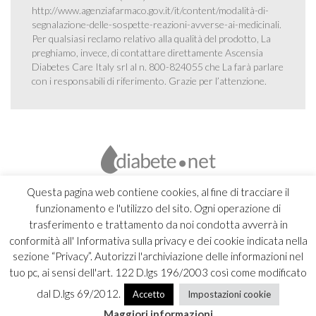
http://www.agenziafarmaco.gov.it/it/content/modalità-di-
segnalazione-delle-sospette-reazioni-avverse-ai-medicinali
.
Per qualsiasi reclamo relativo alla qualità del prodotto, La
preghiamo, invece, di contattare direttamente Ascensia
Diabetes Care Italy srl al n. 800-824055 che La farà parlare
con i responsabili di riferimento. Grazie per l’attenzione.
Questa pagina web contiene cookies, al fine di tracciare il
funzionamento e l'utilizzo del sito. Ogni operazione di
trasferimento e trattamento da noi condotta avverrà in
conformità all' Informativa sulla privacy e dei cookie indicata nella
sezione “Privacy”. Autorizzi l'archiviazione delle informazioni nel
tuo pc, ai sensi dell'art. 122 D.lgs 196/2003 così come modificato
dal D.lgs 69/2012.
Accetto
Impostazioni cookie
Copyright 2026 Ascensia Diabetes Care Italy srl |
Credits
Maggiori informazioni