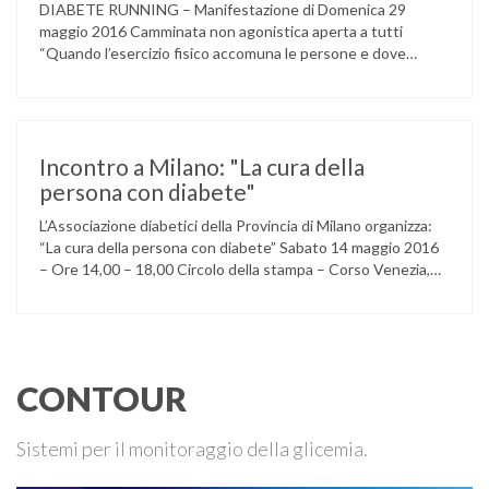
DIABETE RUNNING – Manifestazione di Domenica 29
maggio 2016 Camminata non agonistica aperta a tutti
“Quando l’esercizio fisico accomuna le persone e dove
l’attività aerobica riduce le complicanze a lungo termine
(micro e macrovascolari) della malattia” Dott.ssa Taverni
Silvana Medico internista-diabetologo Locandina dell’evento
Incontro a Milano: "La cura della
persona con diabete"
L’Associazione diabetici della Provincia di Milano organizza:
“La cura della persona con diabete” Sabato 14 maggio 2016
– Ore 14,00 – 18,00 Circolo della stampa – Corso Venezia,
48 Milano Ore 14,00 – 14,30 Assemblea ordinaria dei soci
Ore 14,45 – Modera: Dr. Giulio Mariani Presidente onorario
ADPMI – U.O.S. Diabetologia ASST San Paolo – San …
CONTOUR
Sistemi per il monitoraggio della glicemia.