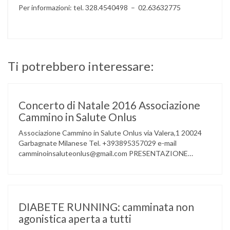
Per informazioni: tel. 328.4540498 – 02.63632775
Ti potrebbero interessare:
Concerto di Natale 2016 Associazione
Cammino in Salute Onlus
Associazione Cammino in Salute Onlus via Valera,1 20024
Garbagnate Milanese Tel. +393895357029 e-mail
camminoinsaluteonlus@gmail.com PRESENTAZIONE
CONCERTO di NATALE 2016 Cammino in Salute in
occasione di questo Natale, propone sul territorio UN
EVENTO MUSICALE con la partecipazione degli ALLIEVI
della ACCADEMIA DIMENSIONE MUSICA di LAINATE e del
gruppo musicale GROOVY LEMONS di PREGNANA
DIABETE RUNNING: camminata non
MILANESE. L’ Associazione …
agonistica aperta a tutti