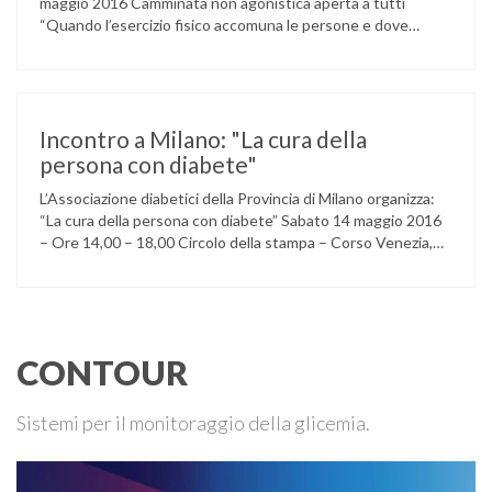
maggio 2016 Camminata non agonistica aperta a tutti
“Quando l’esercizio fisico accomuna le persone e dove
l’attività aerobica riduce le complicanze a lungo termine
(micro e macrovascolari) della malattia” Dott.ssa Taverni
Silvana Medico internista-diabetologo Locandina dell’evento
Incontro a Milano: "La cura della
persona con diabete"
L’Associazione diabetici della Provincia di Milano organizza:
“La cura della persona con diabete” Sabato 14 maggio 2016
– Ore 14,00 – 18,00 Circolo della stampa – Corso Venezia,
48 Milano Ore 14,00 – 14,30 Assemblea ordinaria dei soci
Ore 14,45 – Modera: Dr. Giulio Mariani Presidente onorario
ADPMI – U.O.S. Diabetologia ASST San Paolo – San …
CONTOUR
Sistemi per il monitoraggio della glicemia.