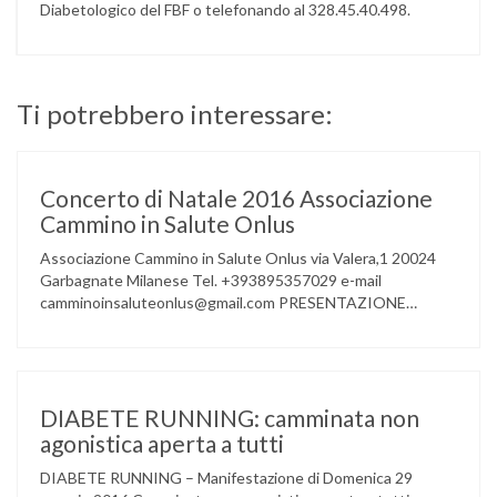
Diabetologico del FBF o telefonando al 328.45.40.498.
Ti potrebbero interessare:
Concerto di Natale 2016 Associazione
Cammino in Salute Onlus
Associazione Cammino in Salute Onlus via Valera,1 20024
Garbagnate Milanese Tel. +393895357029 e-mail
camminoinsaluteonlus@gmail.com PRESENTAZIONE
CONCERTO di NATALE 2016 Cammino in Salute in
occasione di questo Natale, propone sul territorio UN
EVENTO MUSICALE con la partecipazione degli ALLIEVI
della ACCADEMIA DIMENSIONE MUSICA di LAINATE e del
gruppo musicale GROOVY LEMONS di PREGNANA
DIABETE RUNNING: camminata non
MILANESE. L’ Associazione …
agonistica aperta a tutti
DIABETE RUNNING – Manifestazione di Domenica 29