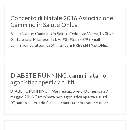
Concerto di Natale 2016 Associazione
Cammino in Salute Onlus
Associazione Cammino in Salute Onlus via Valera,1 20024
Garbagnate Milanese Tel. +393895357029 e-mail
camminoinsaluteonlus@gmail.com PRESENTAZIONE
CONCERTO di NATALE 2016 Cammino in Salute in
occasione di questo Natale, propone sul territorio UN
EVENTO MUSICALE con la partecipazione degli ALLIEVI
della ACCADEMIA DIMENSIONE MUSICA di LAINATE e del
gruppo musicale GROOVY LEMONS di PREGNANA
DIABETE RUNNING: camminata non
MILANESE. L’ Associazione …
agonistica aperta a tutti
DIABETE RUNNING – Manifestazione di Domenica 29
maggio 2016 Camminata non agonistica aperta a tutti
“Quando l’esercizio fisico accomuna le persone e dove
l’attività aerobica riduce le complicanze a lungo termine
(micro e macrovascolari) della malattia” Dott.ssa Taverni
Silvana Medico internista-diabetologo Locandina dell’evento