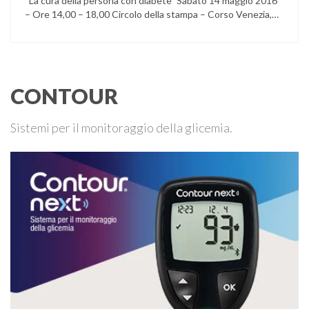
“La cura della persona con diabete” Sabato 14 maggio 2016
– Ore 14,00 – 18,00 Circolo della stampa – Corso Venezia,
48 Milano Ore 14,00 – 14,30 Assemblea ordinaria dei soci
Ore 14,45 – Modera: Dr. Giulio Mariani Presidente onorario
ADPMI – U.O.S. Diabetologia ASST San Paolo – San …
CONTOUR
Sistemi per il monitoraggio della glicemia.