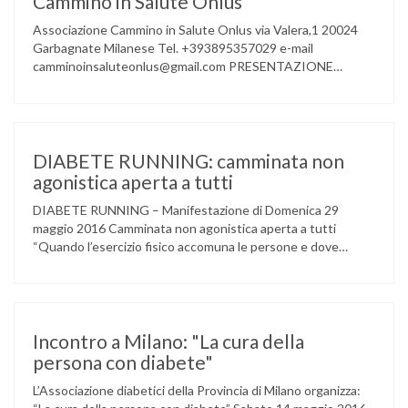
Cammino in Salute Onlus
Associazione Cammino in Salute Onlus via Valera,1 20024
Garbagnate Milanese Tel. +393895357029 e-mail
camminoinsaluteonlus@gmail.com PRESENTAZIONE
CONCERTO di NATALE 2016 Cammino in Salute in
occasione di questo Natale, propone sul territorio UN
EVENTO MUSICALE con la partecipazione degli ALLIEVI
della ACCADEMIA DIMENSIONE MUSICA di LAINATE e del
gruppo musicale GROOVY LEMONS di PREGNANA
DIABETE RUNNING: camminata non
MILANESE. L’ Associazione …
agonistica aperta a tutti
DIABETE RUNNING – Manifestazione di Domenica 29
maggio 2016 Camminata non agonistica aperta a tutti
“Quando l’esercizio fisico accomuna le persone e dove
l’attività aerobica riduce le complicanze a lungo termine
(micro e macrovascolari) della malattia” Dott.ssa Taverni
Silvana Medico internista-diabetologo Locandina dell’evento
Incontro a Milano: "La cura della
persona con diabete"
L’Associazione diabetici della Provincia di Milano organizza: