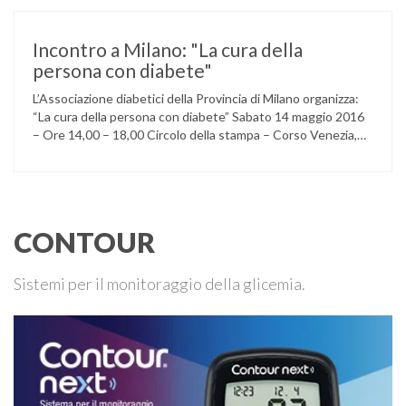
Silvana Medico internista-diabetologo Locandina dell’evento
Incontro a Milano: "La cura della
persona con diabete"
L’Associazione diabetici della Provincia di Milano organizza:
“La cura della persona con diabete” Sabato 14 maggio 2016
– Ore 14,00 – 18,00 Circolo della stampa – Corso Venezia,
48 Milano Ore 14,00 – 14,30 Assemblea ordinaria dei soci
Ore 14,45 – Modera: Dr. Giulio Mariani Presidente onorario
ADPMI – U.O.S. Diabetologia ASST San Paolo – San …
CONTOUR
Sistemi per il monitoraggio della glicemia.