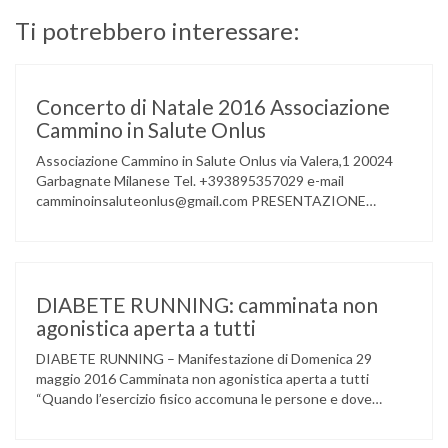
Ti potrebbero interessare:
Concerto di Natale 2016 Associazione
Cammino in Salute Onlus
Associazione Cammino in Salute Onlus via Valera,1 20024
Garbagnate Milanese Tel. +393895357029 e-mail
camminoinsaluteonlus@gmail.com PRESENTAZIONE
CONCERTO di NATALE 2016 Cammino in Salute in
occasione di questo Natale, propone sul territorio UN
EVENTO MUSICALE con la partecipazione degli ALLIEVI
della ACCADEMIA DIMENSIONE MUSICA di LAINATE e del
gruppo musicale GROOVY LEMONS di PREGNANA
DIABETE RUNNING: camminata non
MILANESE. L’ Associazione …
agonistica aperta a tutti
DIABETE RUNNING – Manifestazione di Domenica 29
maggio 2016 Camminata non agonistica aperta a tutti
“Quando l’esercizio fisico accomuna le persone e dove
l’attività aerobica riduce le complicanze a lungo termine
(micro e macrovascolari) della malattia” Dott.ssa Taverni