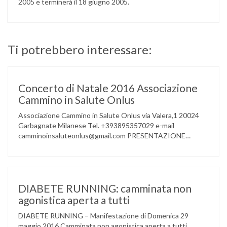
2005 e terminerà il 18 giugno 2005.
Ti potrebbero interessare:
Concerto di Natale 2016 Associazione
Cammino in Salute Onlus
Associazione Cammino in Salute Onlus via Valera,1 20024
Garbagnate Milanese Tel. +393895357029 e-mail
camminoinsaluteonlus@gmail.com PRESENTAZIONE
CONCERTO di NATALE 2016 Cammino in Salute in
occasione di questo Natale, propone sul territorio UN
EVENTO MUSICALE con la partecipazione degli ALLIEVI
della ACCADEMIA DIMENSIONE MUSICA di LAINATE e del
gruppo musicale GROOVY LEMONS di PREGNANA
DIABETE RUNNING: camminata non
MILANESE. L’ Associazione …
agonistica aperta a tutti
DIABETE RUNNING – Manifestazione di Domenica 29
maggio 2016 Camminata non agonistica aperta a tutti