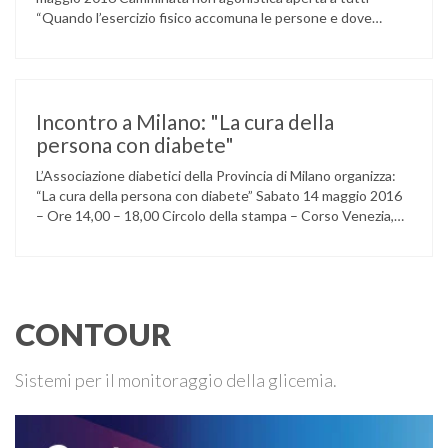
“Quando l’esercizio fisico accomuna le persone e dove
l’attività aerobica riduce le complicanze a lungo termine
(micro e macrovascolari) della malattia” Dott.ssa Taverni
Silvana Medico internista-diabetologo Locandina dell’evento
Incontro a Milano: "La cura della
persona con diabete"
L’Associazione diabetici della Provincia di Milano organizza:
“La cura della persona con diabete” Sabato 14 maggio 2016
– Ore 14,00 – 18,00 Circolo della stampa – Corso Venezia,
48 Milano Ore 14,00 – 14,30 Assemblea ordinaria dei soci
Ore 14,45 – Modera: Dr. Giulio Mariani Presidente onorario
ADPMI – U.O.S. Diabetologia ASST San Paolo – San …
CONTOUR
Sistemi per il monitoraggio della glicemia.