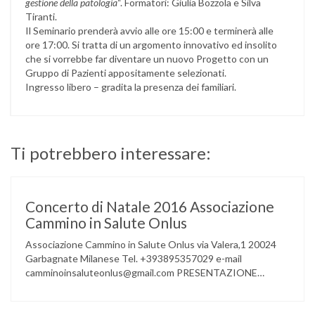
gestione della patologia
“. Formatori: Giulia Bozzola e Silva
Tiranti.
Il Seminario prenderà avvio alle ore 15:00 e terminerà alle
ore 17:00. Si tratta di un argomento innovativo ed insolito
che si vorrebbe far diventare un nuovo Progetto con un
Gruppo di Pazienti appositamente selezionati.
Ingresso libero – gradita la presenza dei familiari.
Ti potrebbero interessare:
Concerto di Natale 2016 Associazione
Cammino in Salute Onlus
Associazione Cammino in Salute Onlus via Valera,1 20024
Garbagnate Milanese Tel. +393895357029 e-mail
camminoinsaluteonlus@gmail.com PRESENTAZIONE
CONCERTO di NATALE 2016 Cammino in Salute in
occasione di questo Natale, propone sul territorio UN
EVENTO MUSICALE con la partecipazione degli ALLIEVI