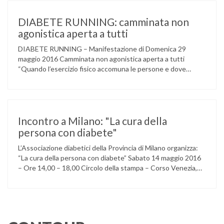
della ACCADEMIA DIMENSIONE MUSICA di LAINATE e del
gruppo musicale GROOVY LEMONS di PREGNANA
DIABETE RUNNING: camminata non
MILANESE. L’ Associazione …
agonistica aperta a tutti
DIABETE RUNNING – Manifestazione di Domenica 29
maggio 2016 Camminata non agonistica aperta a tutti
“Quando l’esercizio fisico accomuna le persone e dove
l’attività aerobica riduce le complicanze a lungo termine
(micro e macrovascolari) della malattia” Dott.ssa Taverni
Silvana Medico internista-diabetologo Locandina dell’evento
Incontro a Milano: "La cura della
persona con diabete"
L’Associazione diabetici della Provincia di Milano organizza:
“La cura della persona con diabete” Sabato 14 maggio 2016
– Ore 14,00 – 18,00 Circolo della stampa – Corso Venezia,
48 Milano Ore 14,00 – 14,30 Assemblea ordinaria dei soci
Ore 14,45 – Modera: Dr. Giulio Mariani Presidente onorario
ADPMI – U.O.S. Diabetologia ASST San Paolo – San …