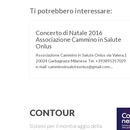
Ti potrebbero interessare:
Concerto di Natale 2016
Associazione Cammino in Salute
Onlus
Associazione Cammino in Salute Onlus via Valera,1
20024 Garbagnate Milanese Tel. +393895357029
e-mail camminoinsaluteonlus@gmail.com
PRESENTAZIONE CONCERTO di NATALE 2016
Cammino in Salute in occasione di questo Natale,
propone sul territorio UN EVENTO MUSICALE con
la partecipazione degli ALLIEVI della
ACCADEMIA DIMENSIONE MUSICA di LAINATE
e del gruppo musicale GROOVY LEMONS di
PREGNANA MILANESE. L’ Associazione …
CONTOUR
Sistemi per il monitoraggio della