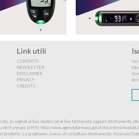
Link utili
Is
CONTATTI
Iscr
NEWSLETTER
info
DISCLAIMER
rice
PRIVACY
del 
CREDITS
ato, lo segnali al Suo medico od al Suo farmacista, oppure direttamente alla
ana del Farmaco (AIFA):
http://www.agenziafarmaco.gov.it/it/content/modalità
à del prodotto, La preghiamo, invece, di contattare direttamente Ascensia Dia