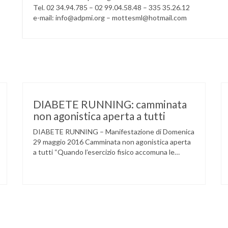
Tel. 02 34.94.785 – 02 99.04.58.48 – 335 35.26.12
e-mail: info@adpmi.org – mottesml@hotmail.com
DIABETE RUNNING: camminata
non agonistica aperta a tutti
DIABETE RUNNING – Manifestazione di Domenica
29 maggio 2016 Camminata non agonistica aperta
a tutti “Quando l’esercizio fisico accomuna le
persone e dove l’attività aerobica riduce le
complicanze a lungo termine (micro e
macrovascolari) della malattia” Dott.ssa Taverni
Silvana Medico internista-diabetologo Locandina
dell’evento