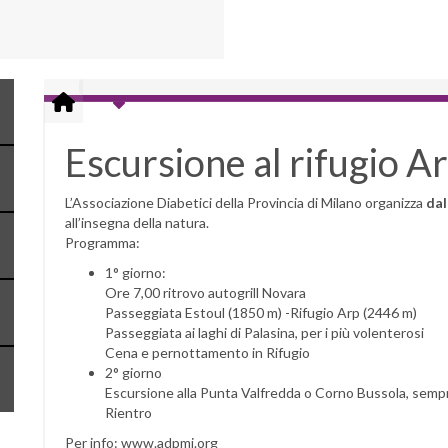
Escursione al rifugio Ar
L’Associazione Diabetici della Provincia di Milano organizza
dal
all’insegna della natura.
Programma:
1° giorno:
Ore 7,00 ritrovo autogrill Novara
Passeggiata Estoul (1850 m) -Rifugio Arp (2446 m)
Passeggiata ai laghi di Palasina, per i più volenterosi
Cena e pernottamento in Rifugio
2° giorno
Escursione alla Punta Valfredda o Corno Bussola, sempre
Rientro
Per info: www.adpmi.org