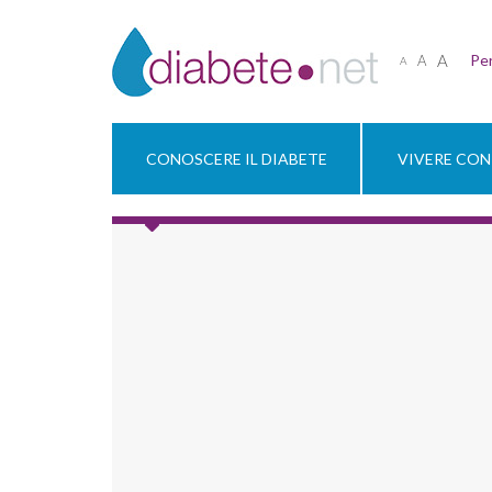
A
Per
A
A
CONOSCERE IL DIABETE
VIVERE CON 