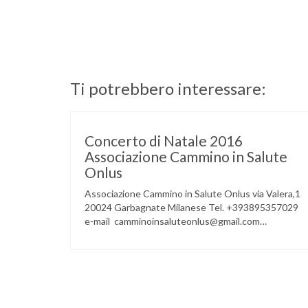
Ti potrebbero interessare:
Concerto di Natale 2016
Associazione Cammino in Salute
Onlus
Associazione Cammino in Salute Onlus via Valera,1
20024 Garbagnate Milanese Tel. +393895357029
e-mail camminoinsaluteonlus@gmail.com
PRESENTAZIONE CONCERTO di NATALE 2016
Cammino in Salute in occasione di questo Natale,
propone sul territorio UN EVENTO MUSICALE con
la partecipazione degli ALLIEVI della
ACCADEMIA DIMENSIONE MUSICA di LAINATE
e del gruppo musicale GROOVY LEMONS di