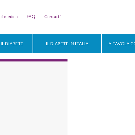
 il medico
FAQ
Contatti
IL DIABETE
IL DIABETE IN ITALIA
A TAVOLA CO