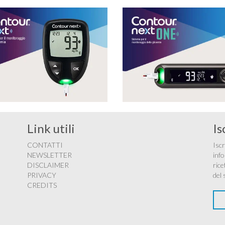
Link utili
Is
CONTATTI
Iscr
NEWSLETTER
info
DISCLAIMER
rice
PRIVACY
del 
CREDITS