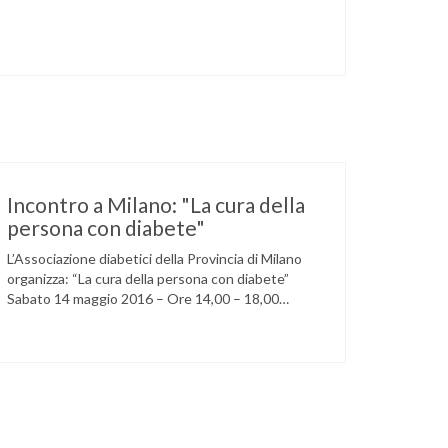
Incontro a Milano: "La cura della
persona con diabete"
L’Associazione diabetici della Provincia di Milano
organizza: “La cura della persona con diabete”
Sabato 14 maggio 2016 – Ore 14,00 – 18,00
Circolo della stampa – Corso Venezia, 48 Milano
Ore 14,00 – 14,30 Assemblea ordinaria dei soci
Ore 14,45 – Modera: Dr. Giulio Mariani Presidente
onorario ADPMI – U.O.S. Diabetologia ASST San
Paolo – San …