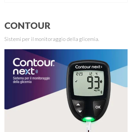
Ore 14,45 – Modera: Dr. Giulio Mariani Presidente onorario
ADPMI – U.O.S. Diabetologia ASST San Paolo – San …
CONTOUR
Sistemi per il monitoraggio della glicemia.