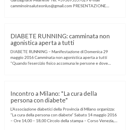
camminoinsaluteonlus@gmail.com PRESENTAZIONE
CONCERTO di NATALE 2016 Cammino in Salute in
occasione di questo Natale, propone sul territorio UN
EVENTO MUSICALE con la partecipazione degli ALLIEVI
della ACCADEMIA DIMENSIONE MUSICA di LAINATE e del
gruppo musicale GROOVY LEMONS di PREGNANA
DIABETE RUNNING: camminata non
MILANESE. L’ Associazione …
agonistica aperta a tutti
DIABETE RUNNING – Manifestazione di Domenica 29
maggio 2016 Camminata non agonistica aperta a tutti
“Quando l’esercizio fisico accomuna le persone e dove
l’attività aerobica riduce le complicanze a lungo termine
(micro e macrovascolari) della malattia” Dott.ssa Taverni
Silvana Medico internista-diabetologo Locandina dell’evento
Incontro a Milano: "La cura della
persona con diabete"
L’Associazione diabetici della Provincia di Milano organizza:
“La cura della persona con diabete” Sabato 14 maggio 2016
– Ore 14,00 – 18,00 Circolo della stampa – Corso Venezia,
48 Milano Ore 14,00 – 14,30 Assemblea ordinaria dei soci