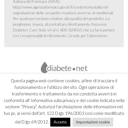
Italiana del Farmaco (AIFA):
http://www.agenziafarmaco.gov.it/it/content/modalità-di-
segnalazione-delle-sospette-reazioni-avverse-ai-medicinali
.
Per qualsiasi reclamo relativo alla qualità del prodotto, La
preghiamo, invece, di contattare direttamente Ascensia
Diabetes Care Italy srl al n. 800-824055 che La farà parlare
con i responsabili di riferimento. Grazie per l’attenzione.
Questa pagina web contiene cookies, al fine di tracciare il
funzionamento e l'utilizzo del sito. Ogni operazione di
trasferimento e trattamento da noi condotta avverrà in
conformità all' Informativa sulla privacy e dei cookie indicata nella
sezione “Privacy”. Autorizzi l'archiviazione delle informazioni nel
tuo pc, ai sensi dell'art. 122 D.lgs 196/2003 così come modificato
dal D.lgs 69/2012.
Accetto
Impostazioni cookie
Copyright 2026 Ascensia Diabetes Care Italy srl |
Credits