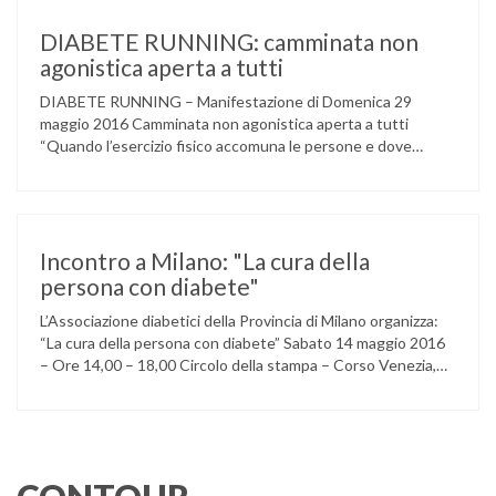
della ACCADEMIA DIMENSIONE MUSICA di LAINATE e del
gruppo musicale GROOVY LEMONS di PREGNANA
DIABETE RUNNING: camminata non
MILANESE. L’ Associazione …
agonistica aperta a tutti
DIABETE RUNNING – Manifestazione di Domenica 29
maggio 2016 Camminata non agonistica aperta a tutti
“Quando l’esercizio fisico accomuna le persone e dove
l’attività aerobica riduce le complicanze a lungo termine
(micro e macrovascolari) della malattia” Dott.ssa Taverni
Silvana Medico internista-diabetologo Locandina dell’evento
Incontro a Milano: "La cura della
persona con diabete"
L’Associazione diabetici della Provincia di Milano organizza:
“La cura della persona con diabete” Sabato 14 maggio 2016
– Ore 14,00 – 18,00 Circolo della stampa – Corso Venezia,
48 Milano Ore 14,00 – 14,30 Assemblea ordinaria dei soci
Ore 14,45 – Modera: Dr. Giulio Mariani Presidente onorario
ADPMI – U.O.S. Diabetologia ASST San Paolo – San …