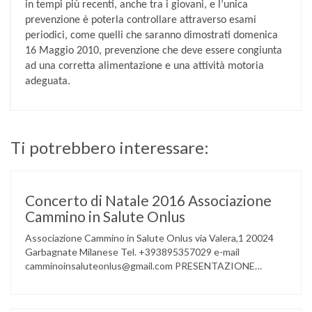
in tempi più recenti, anche tra i giovani, e l’unica
prevenzione è poterla controllare attraverso esami
periodici, come quelli che saranno dimostrati domenica
16 Maggio 2010, prevenzione che deve essere congiunta
ad una corretta alimentazione e una attività motoria
adeguata.
Ti potrebbero interessare:
Concerto di Natale 2016 Associazione
Cammino in Salute Onlus
Associazione Cammino in Salute Onlus via Valera,1 20024
Garbagnate Milanese Tel. +393895357029 e-mail
camminoinsaluteonlus@gmail.com PRESENTAZIONE
CONCERTO di NATALE 2016 Cammino in Salute in
occasione di questo Natale, propone sul territorio UN
EVENTO MUSICALE con la partecipazione degli ALLIEVI