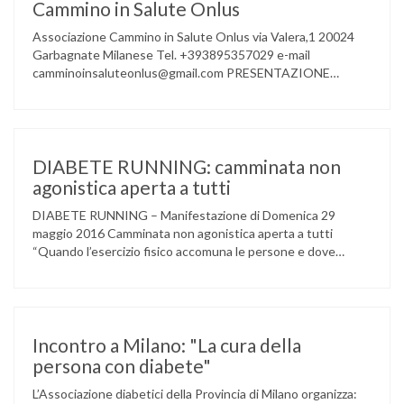
Cammino in Salute Onlus
Associazione Cammino in Salute Onlus via Valera,1 20024
Garbagnate Milanese Tel. +393895357029 e-mail
camminoinsaluteonlus@gmail.com PRESENTAZIONE
CONCERTO di NATALE 2016 Cammino in Salute in
occasione di questo Natale, propone sul territorio UN
EVENTO MUSICALE con la partecipazione degli ALLIEVI
della ACCADEMIA DIMENSIONE MUSICA di LAINATE e del
gruppo musicale GROOVY LEMONS di PREGNANA
DIABETE RUNNING: camminata non
MILANESE. L’ Associazione …
agonistica aperta a tutti
DIABETE RUNNING – Manifestazione di Domenica 29
maggio 2016 Camminata non agonistica aperta a tutti
“Quando l’esercizio fisico accomuna le persone e dove
l’attività aerobica riduce le complicanze a lungo termine
(micro e macrovascolari) della malattia” Dott.ssa Taverni
Silvana Medico internista-diabetologo Locandina dell’evento
Incontro a Milano: "La cura della
persona con diabete"
L’Associazione diabetici della Provincia di Milano organizza: