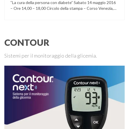
“La cura della persona con diabete” Sabato 14 maggio 2016
– Ore 14,00 – 18,00 Circolo della stampa – Corso Venezia,
48 Milano Ore 14,00 – 14,30 Assemblea ordinaria dei soci
Ore 14,45 – Modera: Dr. Giulio Mariani Presidente onorario
ADPMI – U.O.S. Diabetologia ASST San Paolo – San …
CONTOUR
Sistemi per il monitoraggio della glicemia.