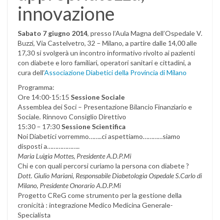
innovazione
Sabato 7 giugno 2014
, presso l’Aula Magna dell’Ospedale V.
Buzzi, Via Castelvetro, 32 – Milano, a partire dalle 14,00 alle
17,30 si svolgerà un incontro informativo rivolto ai pazienti
con diabete e loro familiari, operatori sanitari e cittadini, a
cura dell’
Associazione Diabetici della Provincia di Milano
Programma:
Ore 14:00-15:15
Sessione Sociale
Assemblea dei Soci – Presentazione Bilancio Finanziario e
Sociale. Rinnovo Consiglio Direttivo
15:30 – 17:30
Sessione Scientifica
Noi Diabetici vorremmo……..ci aspettiamo…………siamo
disposti a………………..
Maria Luigia Mottes, Presidente A.D.P.Mi
Chi e con quali percorsi curiamo la persona con diabete ?
Dott. Giulio Mariani, Responsabile Diabetologia Ospedale S.Carlo di
Milano, Presidente Onorario A.D.P.Mi
Progetto CReG come strumento per la gestione della
cronicità : integrazione Medico Medicina Generale-
Specialista