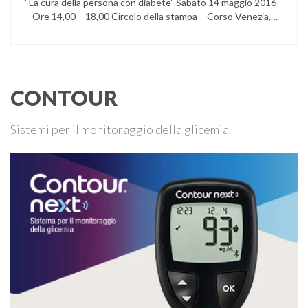
“La cura della persona con diabete” Sabato 14 maggio 2016
– Ore 14,00 – 18,00 Circolo della stampa – Corso Venezia,
48 Milano Ore 14,00 – 14,30 Assemblea ordinaria dei soci
Ore 14,45 – Modera: Dr. Giulio Mariani Presidente onorario
ADPMI – U.O.S. Diabetologia ASST San Paolo – San …
CONTOUR
Sistemi per il monitoraggio della glicemia.