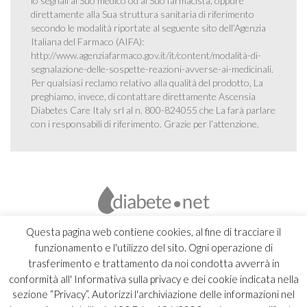
lo segnali al Suo medico od al Suo farmacista, oppure
direttamente alla Sua struttura sanitaria di riferimento
secondo le modalità riportate al seguente sito dell’Agenzia
Italiana del Farmaco (AIFA):
http://www.agenziafarmaco.gov.it/it/content/modalità-di-
segnalazione-delle-sospette-reazioni-avverse-ai-medicinali
.
Per qualsiasi reclamo relativo alla qualità del prodotto, La
preghiamo, invece, di contattare direttamente Ascensia
Diabetes Care Italy srl al n. 800-824055 che La farà parlare
con i responsabili di riferimento. Grazie per l’attenzione.
Questa pagina web contiene cookies, al fine di tracciare il
funzionamento e l'utilizzo del sito. Ogni operazione di
trasferimento e trattamento da noi condotta avverrà in
conformità all' Informativa sulla privacy e dei cookie indicata nella
sezione “Privacy”. Autorizzi l'archiviazione delle informazioni nel