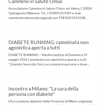
Cammino in Salute Onlus
Associazione Cammino in Salute Onlus via Valera,1 20024
Garbagnate Milanese Tel. +393895357029 e-mail
camminoinsaluteonlus@gmail.com PRESENTAZIONE
CONCERTO di NATALE 2016 Cammino in Salute in
occasione di questo Natale, propone sul territorio UN
EVENTO MUSICALE con la partecipazione degli ALLIEVI
della ACCADEMIA DIMENSIONE MUSICA di LAINATE e del
gruppo musicale GROOVY LEMONS di PREGNANA
DIABETE RUNNING: camminata non
MILANESE. L’ Associazione …
agonistica aperta a tutti
DIABETE RUNNING – Manifestazione di Domenica 29
maggio 2016 Camminata non agonistica aperta a tutti
“Quando l’esercizio fisico accomuna le persone e dove
l’attività aerobica riduce le complicanze a lungo termine
(micro e macrovascolari) della malattia” Dott.ssa Taverni
Silvana Medico internista-diabetologo Locandina dell’evento
Incontro a Milano: "La cura della
persona con diabete"
L’Associazione diabetici della Provincia di Milano organizza: