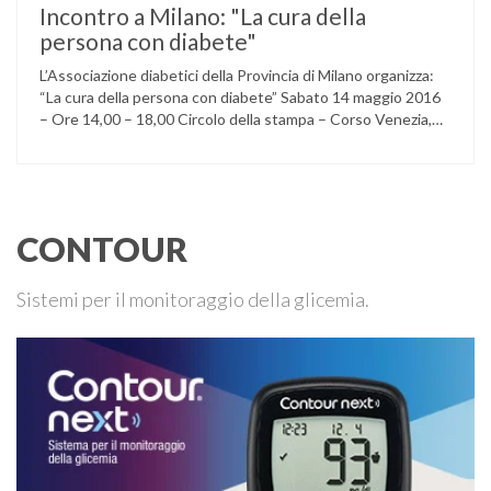
Incontro a Milano: "La cura della
persona con diabete"
L’Associazione diabetici della Provincia di Milano organizza:
“La cura della persona con diabete” Sabato 14 maggio 2016
– Ore 14,00 – 18,00 Circolo della stampa – Corso Venezia,
48 Milano Ore 14,00 – 14,30 Assemblea ordinaria dei soci
Ore 14,45 – Modera: Dr. Giulio Mariani Presidente onorario
ADPMI – U.O.S. Diabetologia ASST San Paolo – San …
CONTOUR
Sistemi per il monitoraggio della glicemia.