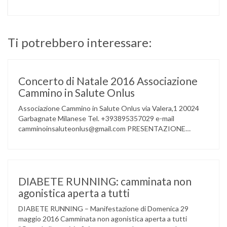
Ti potrebbero interessare:
Concerto di Natale 2016 Associazione
Cammino in Salute Onlus
Associazione Cammino in Salute Onlus via Valera,1 20024
Garbagnate Milanese Tel. +393895357029 e-mail
camminoinsaluteonlus@gmail.com PRESENTAZIONE
CONCERTO di NATALE 2016 Cammino in Salute in
occasione di questo Natale, propone sul territorio UN
EVENTO MUSICALE con la partecipazione degli ALLIEVI
della ACCADEMIA DIMENSIONE MUSICA di LAINATE e del
gruppo musicale GROOVY LEMONS di PREGNANA
DIABETE RUNNING: camminata non
MILANESE. L’ Associazione …
agonistica aperta a tutti
DIABETE RUNNING – Manifestazione di Domenica 29
maggio 2016 Camminata non agonistica aperta a tutti