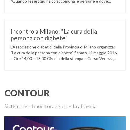
“Quando l’esercizio fisico accomuna le persone e dove
l’attività aerobica riduce le complicanze a lungo termine
(micro e macrovascolari) della malattia” Dott.ssa Taverni
Silvana Medico internista-diabetologo Locandina dell’evento
Incontro a Milano: "La cura della
persona con diabete"
L’Associazione diabetici della Provincia di Milano organizza:
“La cura della persona con diabete” Sabato 14 maggio 2016
– Ore 14,00 – 18,00 Circolo della stampa – Corso Venezia,
48 Milano Ore 14,00 – 14,30 Assemblea ordinaria dei soci
Ore 14,45 – Modera: Dr. Giulio Mariani Presidente onorario
ADPMI – U.O.S. Diabetologia ASST San Paolo – San …
CONTOUR
Sistemi per il monitoraggio della glicemia.