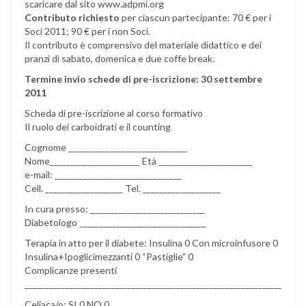
scaricare dal sito www.adpmi.org
Contributo richiesto
per ciascun partecipante: 70 € per i
Soci 2011; 90 € per i non Soci.
Il contributo è comprensivo del materiale didattico e dei
pranzi di sabato, domenica e due coffe break.
Termine invio schede di pre-iscrizione: 30 settembre
2011
Scheda di pre-iscrizione al corso formativo
Il ruolo dei carboidrati e il counting
Cognome _____________________________
Nome______________________ Età _______________________
e-mail: _______________________________
Cell. ___________________ Tel. ___________________
In cura presso: ____________________________
Diabetologo _______________________________
Terapia in atto per il diabete: Insulina 0 Con microinfusore 0
Insulina+Ipoglicimezzanti 0 “Pastiglie” 0
Complicanze presenti
__________________________________________________________________
Celiaca/o: SI 0 NO 0