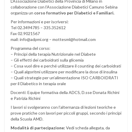
L’Associazione Diabetici della Provincia di Milano in
collaborazione con l’Associazione Diabetici Camuno Sebina
organizza un
corso formativo per Diabetici e Familiari.
Per informazioni e per iscriversi:
Tel 02.3494785 – 335.352612
Fax 02.9021567
mail: info@adpmi.org – mottesml@hotmail.com
Programma del corso:
– Principi della terapia Nutrizionale nel Diabete
– Gli effetti dei carboidrati sulla glicemia
– Cosa vuol dire e perché utilizzare il counting dei carboidrati
– Quali algoritmi utilizzare per modificare la dose di insulina
– Quali strategie per un’alimentazione ISO CARBOIDRATI
per il Diabetico in terapia orale
Docenti: Equipe formativa della ADCS, D.sse Donata Richini
e Patrizia Richini
I lavori si svolgeranno con l’alternanza di lezioni teoriche e
prove pratiche con lavori per piccoli gruppi, secondo i principi
della Scuola AMD.
Modalità di partecipazione:
Vedi scheda allegata, da