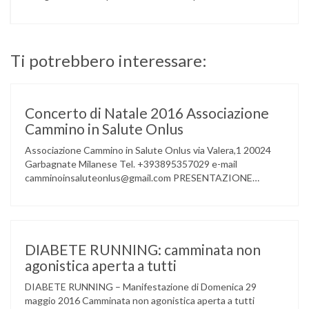
Ti potrebbero interessare:
Concerto di Natale 2016 Associazione
Cammino in Salute Onlus
Associazione Cammino in Salute Onlus via Valera,1 20024
Garbagnate Milanese Tel. +393895357029 e-mail
camminoinsaluteonlus@gmail.com PRESENTAZIONE
CONCERTO di NATALE 2016 Cammino in Salute in
occasione di questo Natale, propone sul territorio UN
EVENTO MUSICALE con la partecipazione degli ALLIEVI
della ACCADEMIA DIMENSIONE MUSICA di LAINATE e del
gruppo musicale GROOVY LEMONS di PREGNANA
DIABETE RUNNING: camminata non
MILANESE. L’ Associazione …
agonistica aperta a tutti
DIABETE RUNNING – Manifestazione di Domenica 29
maggio 2016 Camminata non agonistica aperta a tutti