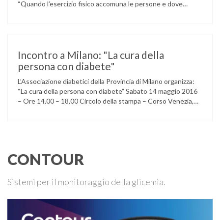
“Quando l’esercizio fisico accomuna le persone e dove
l’attività aerobica riduce le complicanze a lungo termine
(micro e macrovascolari) della malattia” Dott.ssa Taverni
Silvana Medico internista-diabetologo Locandina dell’evento
Incontro a Milano: "La cura della
persona con diabete"
L’Associazione diabetici della Provincia di Milano organizza:
“La cura della persona con diabete” Sabato 14 maggio 2016
– Ore 14,00 – 18,00 Circolo della stampa – Corso Venezia,
48 Milano Ore 14,00 – 14,30 Assemblea ordinaria dei soci
Ore 14,45 – Modera: Dr. Giulio Mariani Presidente onorario
ADPMI – U.O.S. Diabetologia ASST San Paolo – San …
CONTOUR
Sistemi per il monitoraggio della glicemia.