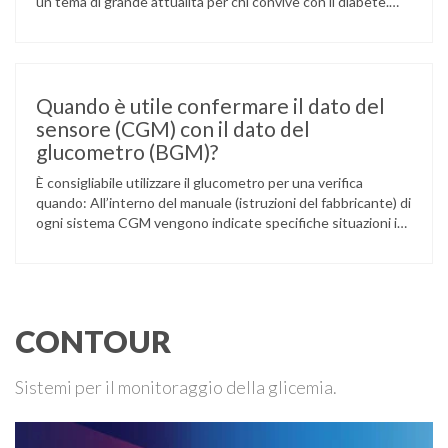
un tema di grande attualità per chi convive con il diabete.
L’atleta, che ha il diabete di tipo 1, ha raccontato che
un’anomalia nella rilevazione del sensore di monitoraggio del
glucosio lo aveva portato …
Quando è utile confermare il dato del
sensore (CGM) con il dato del
glucometro (BGM)?
È consigliabile utilizzare il glucometro per una verifica
quando: All’interno del manuale (istruzioni del fabbricante) di
ogni sistema CGM vengono indicate specifiche situazioni in
cui può essere necessario effettuare una glicemia capillare
di controllo.
CONTOUR
Sistemi per il monitoraggio della glicemia.