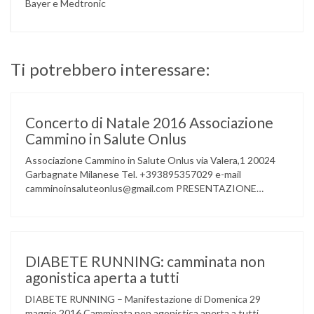
Bayer e Medtronic
Ti potrebbero interessare:
Concerto di Natale 2016 Associazione
Cammino in Salute Onlus
Associazione Cammino in Salute Onlus via Valera,1 20024
Garbagnate Milanese Tel. +393895357029 e-mail
camminoinsaluteonlus@gmail.com PRESENTAZIONE
CONCERTO di NATALE 2016 Cammino in Salute in
occasione di questo Natale, propone sul territorio UN
EVENTO MUSICALE con la partecipazione degli ALLIEVI
della ACCADEMIA DIMENSIONE MUSICA di LAINATE e del
gruppo musicale GROOVY LEMONS di PREGNANA
DIABETE RUNNING: camminata non
MILANESE. L’ Associazione …
agonistica aperta a tutti
DIABETE RUNNING – Manifestazione di Domenica 29
maggio 2016 Camminata non agonistica aperta a tutti