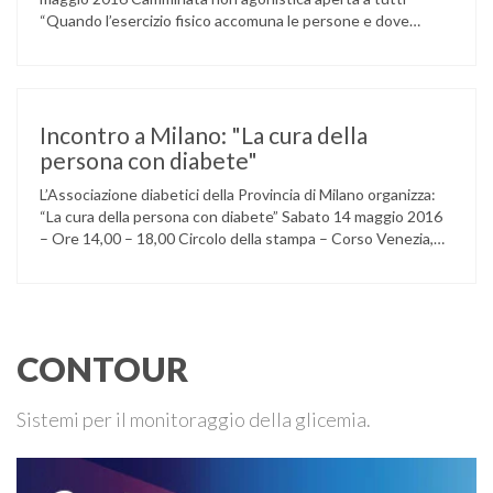
“Quando l’esercizio fisico accomuna le persone e dove
l’attività aerobica riduce le complicanze a lungo termine
(micro e macrovascolari) della malattia” Dott.ssa Taverni
Silvana Medico internista-diabetologo Locandina dell’evento
Incontro a Milano: "La cura della
persona con diabete"
L’Associazione diabetici della Provincia di Milano organizza:
“La cura della persona con diabete” Sabato 14 maggio 2016
– Ore 14,00 – 18,00 Circolo della stampa – Corso Venezia,
48 Milano Ore 14,00 – 14,30 Assemblea ordinaria dei soci
Ore 14,45 – Modera: Dr. Giulio Mariani Presidente onorario
ADPMI – U.O.S. Diabetologia ASST San Paolo – San …
CONTOUR
Sistemi per il monitoraggio della glicemia.