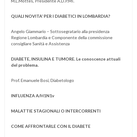
M.L.Mottes, Presidente A.D.P.MI.
QUALI NOVITA’ PER I DIABETICI IN LOMBARDIA?
Angelo Giammario – Sottosegratario alla presidenza
Regione Lombardia e Componente della commissione
consigliare Sanità e Assistenza
DIABETE, INSULINA E TUMORE. Le conoscenze attuali
del problema.
Prof. Emanuele Bosi, Diabetologo
INFLUENZA A/H1N1v
MALATTIE STAGIONALI O INTERCORRENTI
COME AFFRONTARLE CON IL DIABETE