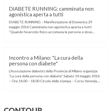
della ACCADEMIA DIMENSIONE MUSICA di LAINATE e del
gruppo musicale GROOVY LEMONS di PREGNANA
DIABETE RUNNING: camminata non
MILANESE. L’ Associazione …
agonistica aperta a tutti
DIABETE RUNNING – Manifestazione di Domenica 29
maggio 2016 Camminata non agonistica aperta a tutti
“Quando l’esercizio fisico accomuna le persone e dove
l’attività aerobica riduce le complicanze a lungo termine
(micro e macrovascolari) della malattia” Dott.ssa Taverni
Silvana Medico internista-diabetologo Locandina dell’evento
Incontro a Milano: "La cura della
persona con diabete"
L’Associazione diabetici della Provincia di Milano organizza:
“La cura della persona con diabete” Sabato 14 maggio 2016
– Ore 14,00 – 18,00 Circolo della stampa – Corso Venezia,
48 Milano Ore 14,00 – 14,30 Assemblea ordinaria dei soci
Ore 14,45 – Modera: Dr. Giulio Mariani Presidente onorario
ADPMI – U.O.S. Diabetologia ASST San Paolo – San …
CONTOUR