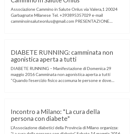
Associazione Cammino in Salute Onlus via Valera,1 20024
Garbagnate Milanese Tel. +393895357029 e-mail
camminoinsaluteonlus@gmail.com PRESENTAZIONE
CONCERTO di NATALE 2016 Cammino in Salute in
occasione di questo Natale, propone sul territorio UN
EVENTO MUSICALE con la partecipazione degli ALLIEVI
della ACCADEMIA DIMENSIONE MUSICA di LAINATE e del
gruppo musicale GROOVY LEMONS di PREGNANA
DIABETE RUNNING: camminata non
MILANESE. L’ Associazione …
agonistica aperta a tutti
DIABETE RUNNING – Manifestazione di Domenica 29
maggio 2016 Camminata non agonistica aperta a tutti
“Quando l’esercizio fisico accomuna le persone e dove
l’attività aerobica riduce le complicanze a lungo termine
(micro e macrovascolari) della malattia” Dott.ssa Taverni
Silvana Medico internista-diabetologo Locandina dell’evento
Incontro a Milano: "La cura della
persona con diabete"
L’Associazione diabetici della Provincia di Milano organizza:
“La cura della persona con diabete” Sabato 14 maggio 2016