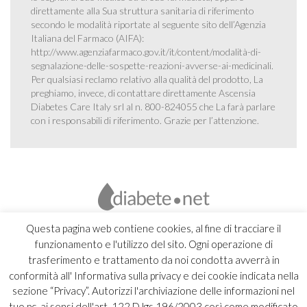
direttamente alla Sua struttura sanitaria di riferimento
secondo le modalità riportate al seguente sito dell’Agenzia
Italiana del Farmaco (AIFA):
http://www.agenziafarmaco.gov.it/it/content/modalità-di-
segnalazione-delle-sospette-reazioni-avverse-ai-medicinali
.
Per qualsiasi reclamo relativo alla qualità del prodotto, La
preghiamo, invece, di contattare direttamente Ascensia
Diabetes Care Italy srl al n. 800-824055 che La farà parlare
con i responsabili di riferimento. Grazie per l’attenzione.
Questa pagina web contiene cookies, al fine di tracciare il
funzionamento e l'utilizzo del sito. Ogni operazione di
trasferimento e trattamento da noi condotta avverrà in
conformità all' Informativa sulla privacy e dei cookie indicata nella
sezione “Privacy”. Autorizzi l'archiviazione delle informazioni nel
tuo pc, ai sensi dell'art. 122 D.lgs 196/2003 così come modificato