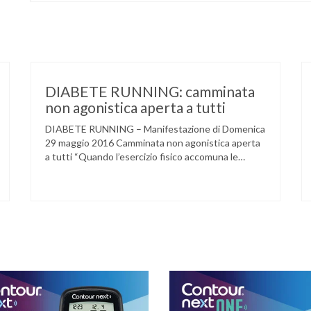
DIABETE RUNNING: camminata
non agonistica aperta a tutti
DIABETE RUNNING – Manifestazione di Domenica
29 maggio 2016 Camminata non agonistica aperta
a tutti “Quando l’esercizio fisico accomuna le
persone e dove l’attività aerobica riduce le
complicanze a lungo termine (micro e
macrovascolari) della malattia” Dott.ssa Taverni
Silvana Medico internista-diabetologo Locandina
dell’evento