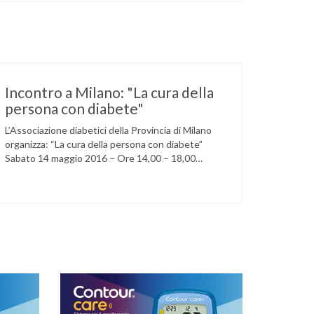
Incontro a Milano: "La cura della
persona con diabete"
L’Associazione diabetici della Provincia di Milano
organizza: “La cura della persona con diabete”
Sabato 14 maggio 2016 – Ore 14,00 – 18,00
Circolo della stampa – Corso Venezia, 48 Milano
Ore 14,00 – 14,30 Assemblea ordinaria dei soci
Ore 14,45 – Modera: Dr. Giulio Mariani Presidente
onorario ADPMI – U.O.S. Diabetologia ASST San
Paolo – San …