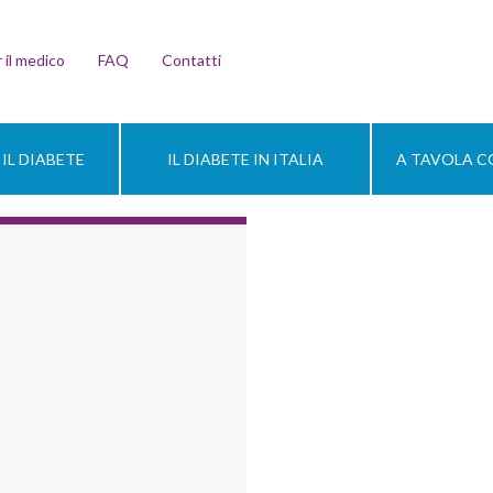
 il medico
FAQ
Contatti
IL DIABETE
IL DIABETE IN ITALIA
A TAVOLA CO