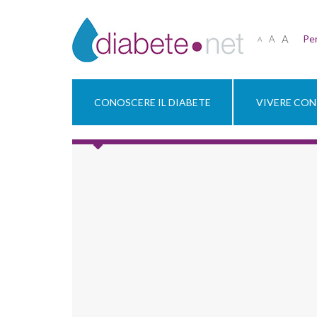
A
Per
A
A
CONOSCERE IL DIABETE
VIVERE CON 