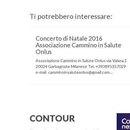
Ti potrebbero interessare:
Concerto di Natale 2016
Associazione Cammino in Salute
Onlus
Associazione Cammino in Salute Onlus via Valera,1
20024 Garbagnate Milanese Tel. +393895357029
e-mail camminoinsaluteonlus@gmail.com
PRESENTAZIONE CONCERTO di NATALE 2016
Cammino in Salute in occasione di questo Natale,
propone sul territorio UN EVENTO MUSICALE con
la partecipazione degli ALLIEVI della
ACCADEMIA DIMENSIONE MUSICA di LAINATE
e del gruppo musicale GROOVY LEMONS di
PREGNANA MILANESE. L’ Associazione …
CONTOUR