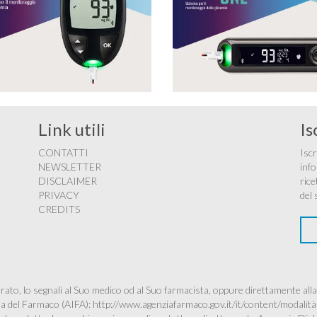
Link utili
Is
CONTATTI
Iscr
NEWSLETTER
info
DISCLAIMER
rice
PRIVACY
del 
CREDITS
ato, lo segnali al Suo medico od al Suo farmacista, oppure direttamente alla
ana del Farmaco (AIFA):
http://www.agenziafarmaco.gov.it/it/content/modalità