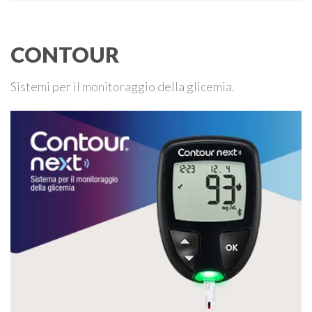
ADPMI – U.O.S. Diabetologia ASST San Paolo – San …
CONTOUR
Sistemi per il monitoraggio della glicemia.