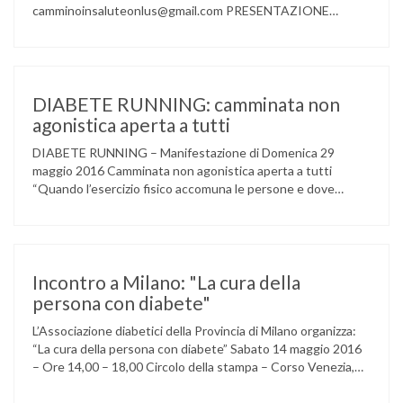
camminoinsaluteonlus@gmail.com PRESENTAZIONE
CONCERTO di NATALE 2016 Cammino in Salute in
occasione di questo Natale, propone sul territorio UN
EVENTO MUSICALE con la partecipazione degli ALLIEVI
della ACCADEMIA DIMENSIONE MUSICA di LAINATE e del
gruppo musicale GROOVY LEMONS di PREGNANA
DIABETE RUNNING: camminata non
MILANESE. L’ Associazione …
agonistica aperta a tutti
DIABETE RUNNING – Manifestazione di Domenica 29
maggio 2016 Camminata non agonistica aperta a tutti
“Quando l’esercizio fisico accomuna le persone e dove
l’attività aerobica riduce le complicanze a lungo termine
(micro e macrovascolari) della malattia” Dott.ssa Taverni
Silvana Medico internista-diabetologo Locandina dell’evento
Incontro a Milano: "La cura della
persona con diabete"
L’Associazione diabetici della Provincia di Milano organizza:
“La cura della persona con diabete” Sabato 14 maggio 2016
– Ore 14,00 – 18,00 Circolo della stampa – Corso Venezia,
48 Milano Ore 14,00 – 14,30 Assemblea ordinaria dei soci
Ore 14,45 – Modera: Dr. Giulio Mariani Presidente onorario