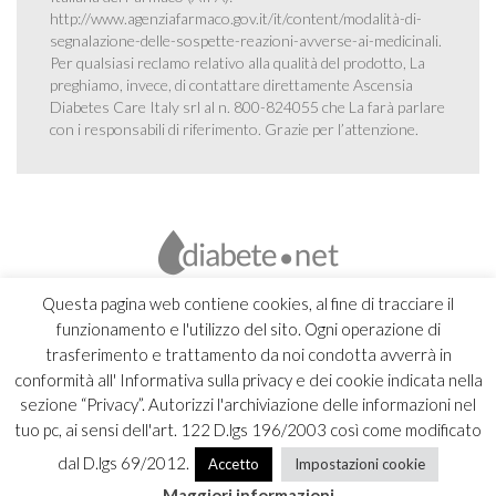
http://www.agenziafarmaco.gov.it/it/content/modalità-di-
segnalazione-delle-sospette-reazioni-avverse-ai-medicinali
.
Per qualsiasi reclamo relativo alla qualità del prodotto, La
preghiamo, invece, di contattare direttamente Ascensia
Diabetes Care Italy srl al n. 800-824055 che La farà parlare
con i responsabili di riferimento. Grazie per l’attenzione.
Questa pagina web contiene cookies, al fine di tracciare il
funzionamento e l'utilizzo del sito. Ogni operazione di
trasferimento e trattamento da noi condotta avverrà in
conformità all' Informativa sulla privacy e dei cookie indicata nella
sezione “Privacy”. Autorizzi l'archiviazione delle informazioni nel
tuo pc, ai sensi dell'art. 122 D.lgs 196/2003 così come modificato
dal D.lgs 69/2012.
Accetto
Impostazioni cookie
Copyright 2026 Ascensia Diabetes Care Italy srl |
Credits
Maggiori informazioni