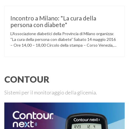
Silvana Medico internista-diabetologo Locandina dell’evento
Incontro a Milano: "La cura della
persona con diabete"
L’Associazione diabetici della Provincia di Milano organizza:
“La cura della persona con diabete” Sabato 14 maggio 2016
– Ore 14,00 – 18,00 Circolo della stampa – Corso Venezia,
48 Milano Ore 14,00 – 14,30 Assemblea ordinaria dei soci
Ore 14,45 – Modera: Dr. Giulio Mariani Presidente onorario
ADPMI – U.O.S. Diabetologia ASST San Paolo – San …
CONTOUR
Sistemi per il monitoraggio della glicemia.