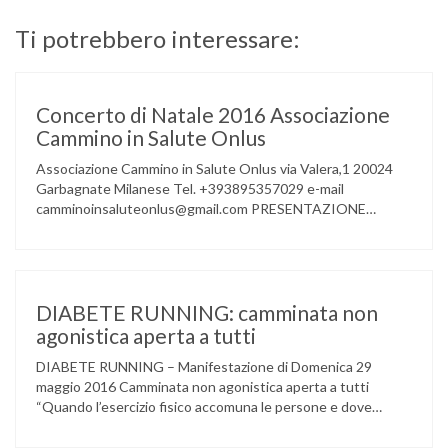
Ti potrebbero interessare:
Concerto di Natale 2016 Associazione
Cammino in Salute Onlus
Associazione Cammino in Salute Onlus via Valera,1 20024
Garbagnate Milanese Tel. +393895357029 e-mail
camminoinsaluteonlus@gmail.com PRESENTAZIONE
CONCERTO di NATALE 2016 Cammino in Salute in
occasione di questo Natale, propone sul territorio UN
EVENTO MUSICALE con la partecipazione degli ALLIEVI
della ACCADEMIA DIMENSIONE MUSICA di LAINATE e del
gruppo musicale GROOVY LEMONS di PREGNANA
DIABETE RUNNING: camminata non
MILANESE. L’ Associazione …
agonistica aperta a tutti
DIABETE RUNNING – Manifestazione di Domenica 29
maggio 2016 Camminata non agonistica aperta a tutti
“Quando l’esercizio fisico accomuna le persone e dove
l’attività aerobica riduce le complicanze a lungo termine
(micro e macrovascolari) della malattia” Dott.ssa Taverni