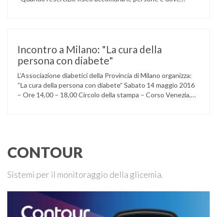
l’attività aerobica riduce le complicanze a lungo termine
(micro e macrovascolari) della malattia” Dott.ssa Taverni
Silvana Medico internista-diabetologo Locandina dell’evento
Incontro a Milano: "La cura della
persona con diabete"
L’Associazione diabetici della Provincia di Milano organizza:
“La cura della persona con diabete” Sabato 14 maggio 2016
– Ore 14,00 – 18,00 Circolo della stampa – Corso Venezia,
48 Milano Ore 14,00 – 14,30 Assemblea ordinaria dei soci
Ore 14,45 – Modera: Dr. Giulio Mariani Presidente onorario
ADPMI – U.O.S. Diabetologia ASST San Paolo – San …
CONTOUR
Sistemi per il monitoraggio della glicemia.