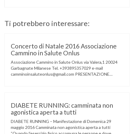
Ti potrebbero interessare:
Concerto di Natale 2016 Associazione
Cammino in Salute Onlus
Associazione Cammino in Salute Onlus via Valera,1 20024
Garbagnate Milanese Tel. +393895357029 e-mail
camminoinsaluteonlus@gmail.com PRESENTAZIONE
CONCERTO di NATALE 2016 Cammino in Salute in
occasione di questo Natale, propone sul territorio UN
EVENTO MUSICALE con la partecipazione degli ALLIEVI
della ACCADEMIA DIMENSIONE MUSICA di LAINATE e del
gruppo musicale GROOVY LEMONS di PREGNANA
DIABETE RUNNING: camminata non
MILANESE. L’ Associazione …
agonistica aperta a tutti
DIABETE RUNNING – Manifestazione di Domenica 29
maggio 2016 Camminata non agonistica aperta a tutti
“Quando l’esercizio fisico accomuna le persone e dove