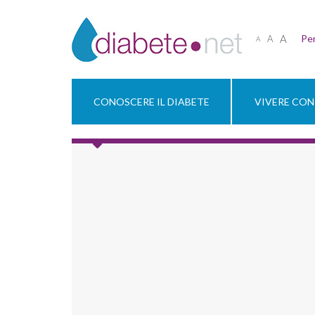
A
Per
A
A
CONOSCERE IL DIABETE
VIVERE CON 