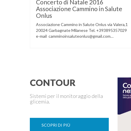
Concerto di Natale 2016
Associazione Cammino in Salute
Onlus
Associazione Cammino in Salute Onlus via Valera,1
20024 Garbagnate Milanese Tel. +393895357029
e-mail camminoinsaluteonlus@gmail.com
PRESENTAZIONE CONCERTO di NATALE 2016
Cammino in Salute in occasione di questo Natale,
propone sul territorio UN EVENTO MUSICALE con
la partecipazione degli ALLIEVI della
ACCADEMIA DIMENSIONE MUSICA di LAINATE
e del gruppo musicale GROOVY LEMONS di
PREGNANA MILANESE. L’ Associazione …
CONTOUR
Sistemi per il monitoraggio della
glicemia.
SCOPRI DI PIÙ