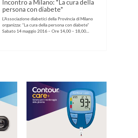
Incontro a Milano: "La cura della
persona con diabete"
L’Associazione diabetici della Provincia di Milano
organizza: “La cura della persona con diabete”
Sabato 14 maggio 2016 – Ore 14,00 – 18,00
Circolo della stampa – Corso Venezia, 48 Milano
Ore 14,00 – 14,30 Assemblea ordinaria dei soci
Ore 14,45 – Modera: Dr. Giulio Mariani Presidente
onorario ADPMI – U.O.S. Diabetologia ASST San
Paolo – San …