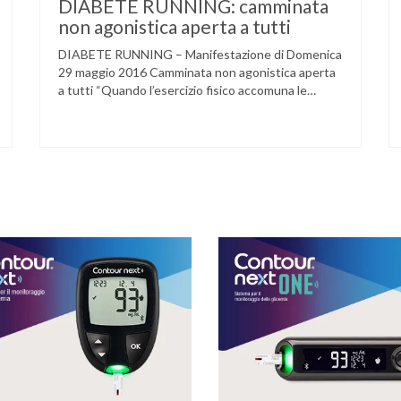
DIABETE RUNNING: camminata
non agonistica aperta a tutti
DIABETE RUNNING – Manifestazione di Domenica
29 maggio 2016 Camminata non agonistica aperta
a tutti “Quando l’esercizio fisico accomuna le
persone e dove l’attività aerobica riduce le
complicanze a lungo termine (micro e
macrovascolari) della malattia” Dott.ssa Taverni
Silvana Medico internista-diabetologo Locandina
dell’evento