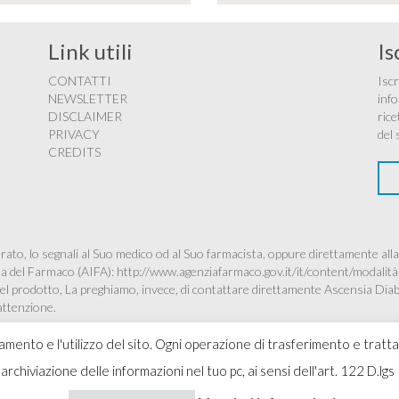
Link utili
Is
CONTATTI
Iscr
NEWSLETTER
info
DISCLAIMER
rice
PRIVACY
del 
CREDITS
ato, lo segnali al Suo medico od al Suo farmacista, oppure direttamente alla
ana del Farmaco (AIFA):
http://www.agenziafarmaco.gov.it/it/content/modalità
à del prodotto, La preghiamo, invece, di contattare direttamente Ascensia Dia
’attenzione.
namento e l'utilizzo del sito. Ogni operazione di trasferimento e tratt
 l'archiviazione delle informazioni nel tuo pc, ai sensi dell'art. 122 D
Copyr