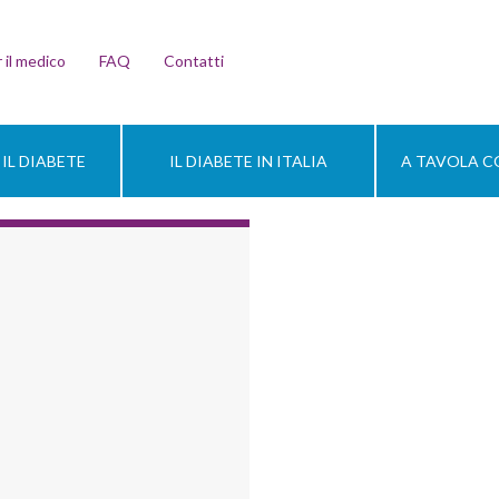
 il medico
FAQ
Contatti
IL DIABETE
IL DIABETE IN ITALIA
A TAVOLA CO