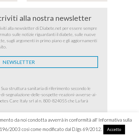
criviti alla nostra newsletter
iviti alla newsletter di Diabete.net per essere sempre
rmato sulle notizie riguardanti il diabete, sulle nuove
tte, sugli argomenti in primo piano e gli aggiornamenti
sito.
NEWSLETTER
 Sua struttura sanitaria di riferimento secondo le
-di-segnalazione-delle-sospette-reazioni-avverse-ai-
betes Care Italy srl al n. 800-824055 che La farà
amento da noi condotta avverrà in conformità all' Informativa sulla
.lgs 196/2003 così come modificato dal D.lgs 69/2012.
Accetto
ight 2026 Ascensia Diabetes Care Italy srl |
Credits