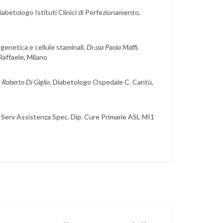
Diabetologo Istituti Clinici di Perfezionamento,
genetica e cellule staminali,
Dr.ssa Paola Maffi
,
Raffaele, Milano
. Roberto Di Giglio,
Diabetologo Ospedale C. Cantù,
 Serv Assistenza Spec. Dip. Cure Primarie ASL MI1