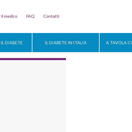
 il medico
FAQ
Contatti
IL DIABETE
IL DIABETE IN ITALIA
A TAVOLA CO