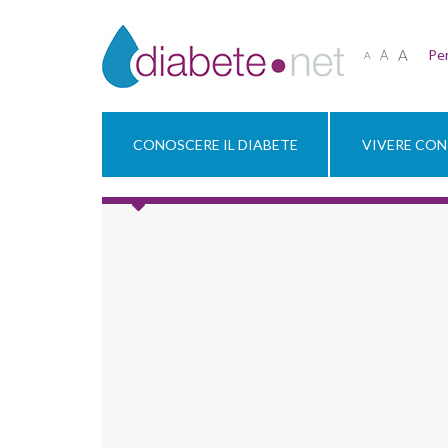
A
Per
A
A
CONOSCERE IL DIABETE
VIVERE CON 