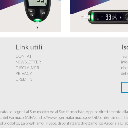
Link utili
Is
CONTATTI
Iscr
NEWSLETTER
info
DISCLAIMER
rice
PRIVACY
del 
CREDITS
ato, lo segnali al Suo medico od al Suo farmacista, oppure direttamente alla
ana del Farmaco (AIFA):
http://www.agenziafarmaco.gov.it/it/content/modalità
à del prodotto, La preghiamo, invece, di contattare direttamente Ascensia Dia