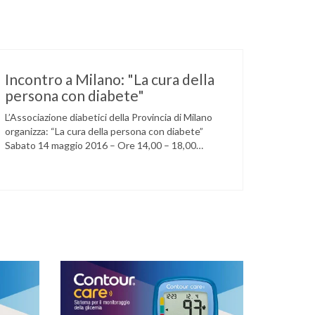
Incontro a Milano: "La cura della
persona con diabete"
L’Associazione diabetici della Provincia di Milano
organizza: “La cura della persona con diabete”
Sabato 14 maggio 2016 – Ore 14,00 – 18,00
Circolo della stampa – Corso Venezia, 48 Milano
Ore 14,00 – 14,30 Assemblea ordinaria dei soci
Ore 14,45 – Modera: Dr. Giulio Mariani Presidente
onorario ADPMI – U.O.S. Diabetologia ASST San
Paolo – San …