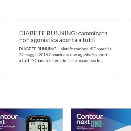
DIABETE RUNNING: camminata
non agonistica aperta a tutti
DIABETE RUNNING – Manifestazione di Domenica
29 maggio 2016 Camminata non agonistica aperta
a tutti “Quando l’esercizio fisico accomuna le
persone e dove l’attività aerobica riduce le
complicanze a lungo termine (micro e
macrovascolari) della malattia” Dott.ssa Taverni
Silvana Medico internista-diabetologo Locandina
dell’evento