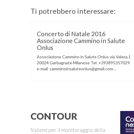
Ti potrebbero interessare:
Concerto di Natale 2016
Associazione Cammino in Salute
Onlus
Associazione Cammino in Salute Onlus via Valera,1
20024 Garbagnate Milanese Tel. +393895357029
e-mail camminoinsaluteonlus@gmail.com
PRESENTAZIONE CONCERTO di NATALE 2016
Cammino in Salute in occasione di questo Natale,
propone sul territorio UN EVENTO MUSICALE con
la partecipazione degli ALLIEVI della
ACCADEMIA DIMENSIONE MUSICA di LAINATE
e del gruppo musicale GROOVY LEMONS di
PREGNANA MILANESE. L’ Associazione …
CONTOUR
Sistemi per il monitoraggio della