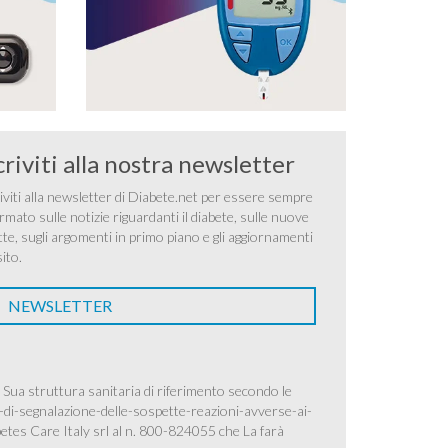
criviti alla nostra newsletter
iviti alla newsletter di Diabete.net per essere sempre
rmato sulle notizie riguardanti il diabete, sulle nuove
tte, sugli argomenti in primo piano e gli aggiornamenti
sito.
NEWSLETTER
 Sua struttura sanitaria di riferimento secondo le
-di-segnalazione-delle-sospette-reazioni-avverse-ai-
betes Care Italy srl al n. 800-824055 che La farà