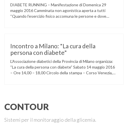
DIABETE RUNNING – Manifestazione di Domenica 29
maggio 2016 Camminata non agonistica aperta a tutti
“Quando l’esercizio fisico accomuna le persone e dove
l’attività aerobica riduce le complicanze a lungo termine
(micro e macrovascolari) della malattia” Dott.ssa Taverni
Silvana Medico internista-diabetologo Locandina dell’evento
Incontro a Milano: "La cura della
persona con diabete"
L’Associazione diabetici della Provincia di Milano organizza:
“La cura della persona con diabete” Sabato 14 maggio 2016
– Ore 14,00 – 18,00 Circolo della stampa – Corso Venezia,
48 Milano Ore 14,00 – 14,30 Assemblea ordinaria dei soci
Ore 14,45 – Modera: Dr. Giulio Mariani Presidente onorario
ADPMI – U.O.S. Diabetologia ASST San Paolo – San …
CONTOUR
Sistemi per il monitoraggio della glicemia.