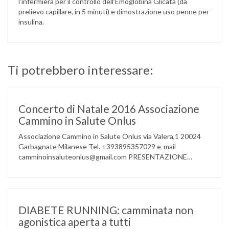
l’infermiera per il controllo dell’Emoglobina Glicata (da
prelievo capillare, in 5 minuti) e dimostrazione uso penne per
insulina.
Ti potrebbero interessare:
Concerto di Natale 2016 Associazione
Cammino in Salute Onlus
Associazione Cammino in Salute Onlus via Valera,1 20024
Garbagnate Milanese Tel. +393895357029 e-mail
camminoinsaluteonlus@gmail.com PRESENTAZIONE
CONCERTO di NATALE 2016 Cammino in Salute in
occasione di questo Natale, propone sul territorio UN
EVENTO MUSICALE con la partecipazione degli ALLIEVI
della ACCADEMIA DIMENSIONE MUSICA di LAINATE e del
gruppo musicale GROOVY LEMONS di PREGNANA
DIABETE RUNNING: camminata non
MILANESE. L’ Associazione …
agonistica aperta a tutti