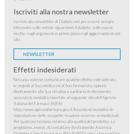
Iscriviti alla nostra newsletter
Iscriviti alla newsletter di Diabete.net per essere sempre
informato sulle notizie riguardanti il diabete, sulle nuove
ricette, sugli argomenti in primo piano e gli aggiornamenti del
sito.
NEWSLETTER
Effetti indesiderati
Nel caso volesse comunicare qualche effetto indesiderato,
lo segnali al Suo medico od al Suo farmacista, oppure
direttamente alla Sua struttura sanitaria di riferimento
secondo le modalità riportate al seguente sito dell’Agenzia
Italiana del Farmaco (AIFA):
http://www.agenziafarmaco.gov.it/it/content/modalità-di-
segnalazione-delle-sospette-reazioni-avverse-ai-medicinali
.
Per qualsiasi reclamo relativo alla qualità del prodotto, La
preghiamo, invece, di contattare direttamente Ascensia
Diabetes Care Italy srl al n. 800-824055 che La farà parlare