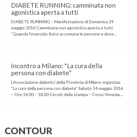
gruppo musicale GROOVY LEMONS di PREGNANA
DIABETE RUNNING: camminata non
MILANESE. L’ Associazione …
agonistica aperta a tutti
DIABETE RUNNING – Manifestazione di Domenica 29
maggio 2016 Camminata non agonistica aperta a tutti
“Quando l’esercizio fisico accomuna le persone e dove
l’attività aerobica riduce le complicanze a lungo termine
(micro e macrovascolari) della malattia” Dott.ssa Taverni
Silvana Medico internista-diabetologo Locandina dell’evento
Incontro a Milano: "La cura della
persona con diabete"
L’Associazione diabetici della Provincia di Milano organizza:
“La cura della persona con diabete” Sabato 14 maggio 2016
– Ore 14,00 – 18,00 Circolo della stampa – Corso Venezia,
48 Milano Ore 14,00 – 14,30 Assemblea ordinaria dei soci
Ore 14,45 – Modera: Dr. Giulio Mariani Presidente onorario
ADPMI – U.O.S. Diabetologia ASST San Paolo – San …
CONTOUR