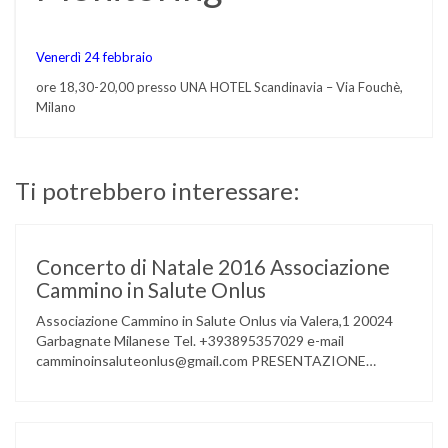
Venerdì 24 febbraio
ore 18,30-20,00 presso UNA HOTEL Scandinavia – Via Fouchè,
Milano
Ti potrebbero interessare:
Concerto di Natale 2016 Associazione
Cammino in Salute Onlus
Associazione Cammino in Salute Onlus via Valera,1 20024
Garbagnate Milanese Tel. +393895357029 e-mail
camminoinsaluteonlus@gmail.com PRESENTAZIONE
CONCERTO di NATALE 2016 Cammino in Salute in
occasione di questo Natale, propone sul territorio UN
EVENTO MUSICALE con la partecipazione degli ALLIEVI
della ACCADEMIA DIMENSIONE MUSICA di LAINATE e del