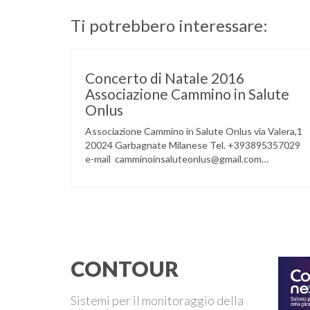
Ti potrebbero interessare:
Concerto di Natale 2016
Associazione Cammino in Salute
Onlus
Associazione Cammino in Salute Onlus via Valera,1
20024 Garbagnate Milanese Tel. +393895357029
e-mail camminoinsaluteonlus@gmail.com
PRESENTAZIONE CONCERTO di NATALE 2016
Cammino in Salute in occasione di questo Natale,
propone sul territorio UN EVENTO MUSICALE con
la partecipazione degli ALLIEVI della
ACCADEMIA DIMENSIONE MUSICA di LAINATE
e del gruppo musicale GROOVY LEMONS di
PREGNANA MILANESE. L’ Associazione …
CONTOUR
Sistemi per il monitoraggio della