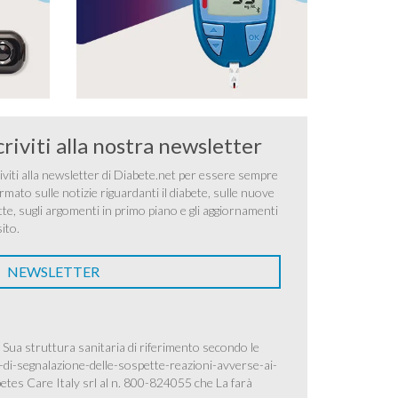
criviti alla nostra newsletter
iviti alla newsletter di Diabete.net per essere sempre
rmato sulle notizie riguardanti il diabete, sulle nuove
tte, sugli argomenti in primo piano e gli aggiornamenti
sito.
NEWSLETTER
 Sua struttura sanitaria di riferimento secondo le
-di-segnalazione-delle-sospette-reazioni-avverse-ai-
betes Care Italy srl al n. 800-824055 che La farà