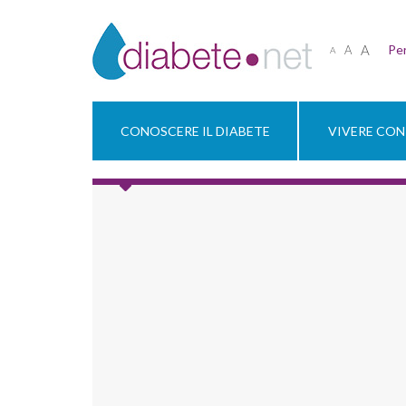
A
Per
A
A
CONOSCERE IL DIABETE
VIVERE CON 