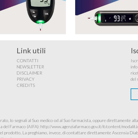
Link utili
Is
CONTATTI
Iscr
NEWSLETTER
info
DISCLAIMER
rice
PRIVACY
del 
CREDITS
ato, lo segnali al Suo medico od al Suo farmacista, oppure direttamente alla
ana del Farmaco (AIFA):
http://www.agenziafarmaco.gov.it/it/content/modalità
à del prodotto, La preghiamo, invece, di contattare direttamente Ascensia Dia