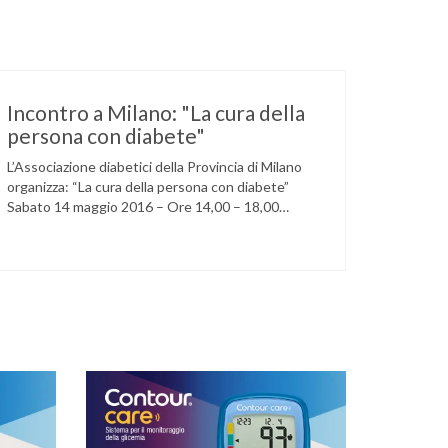
Incontro a Milano: "La cura della
persona con diabete"
L’Associazione diabetici della Provincia di Milano
organizza: “La cura della persona con diabete”
Sabato 14 maggio 2016 – Ore 14,00 – 18,00
Circolo della stampa – Corso Venezia, 48 Milano
Ore 14,00 – 14,30 Assemblea ordinaria dei soci
Ore 14,45 – Modera: Dr. Giulio Mariani Presidente
onorario ADPMI – U.O.S. Diabetologia ASST San
Paolo – San …