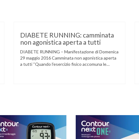
DIABETE RUNNING: camminata
non agonistica aperta a tutti
DIABETE RUNNING – Manifestazione di Domenica
29 maggio 2016 Camminata non agonistica aperta
a tutti “Quando l’esercizio fisico accomuna le
persone e dove l’attività aerobica riduce le
complicanze a lungo termine (micro e
macrovascolari) della malattia” Dott.ssa Taverni
Silvana Medico internista-diabetologo Locandina
dell’evento