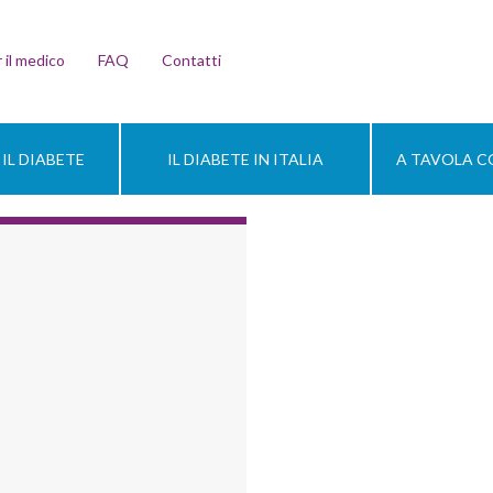
 il medico
FAQ
Contatti
IL DIABETE
IL DIABETE IN ITALIA
A TAVOLA CO