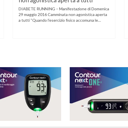
DIABETE RUNNING – Manifestazione di Domenica
29 maggio 2016 Camminata non agonistica aperta
a tutti “Quando l’esercizio fisico accomuna le
persone e dove l’attività aerobica riduce le
complicanze a lungo termine (micro e
macrovascolari) della malattia” Dott.ssa Taverni
Silvana Medico internista-diabetologo Locandina
dell’evento