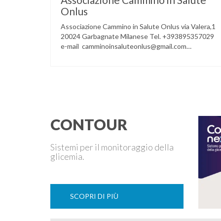
Onlus
Associazione Cammino in Salute Onlus via Valera,1
20024 Garbagnate Milanese Tel. +393895357029
e-mail camminoinsaluteonlus@gmail.com
PRESENTAZIONE CONCERTO di NATALE 2016
Cammino in Salute in occasione di questo Natale,
propone sul territorio UN EVENTO MUSICALE con
la partecipazione degli ALLIEVI della
ACCADEMIA DIMENSIONE MUSICA di LAINATE
e del gruppo musicale GROOVY LEMONS di
PREGNANA MILANESE. L’ Associazione …
CONTOUR
Sistemi per il monitoraggio della
glicemia.
SCOPRI DI PIÙ