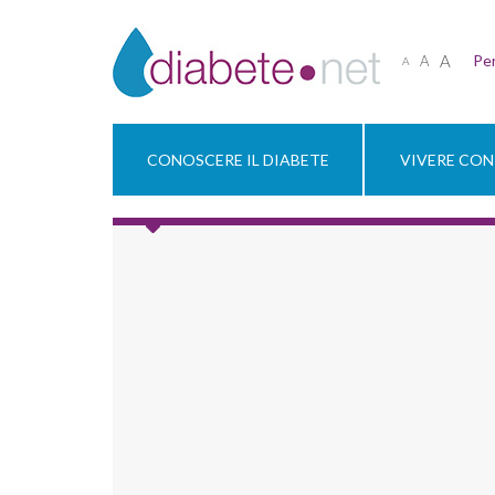
A
Per
A
A
CONOSCERE IL DIABETE
VIVERE CON 