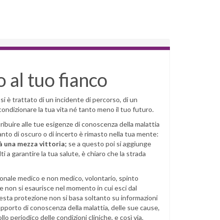
 al tuo fianco
i è trattato di un incidente di percorso, di un
ondizionare la tua vita né tanto meno il tuo futuro.
ibuire alle tue esigenze di conoscenza della malattia
anto di oscuro o di incerto è rimasto nella tua mente:
à una mezza vittoria;
se a questo poi si aggiunge
 a garantire la tua salute, è chiaro che la strada
sonale medico e non medico, volontario, spinto
e non si esaurisce nel momento in cui esci dal
uesta protezione non si basa soltanto su informazioni
apporto di conoscenza della malattia, delle sue cause,
llo periodico delle condizioni cliniche, e così via.