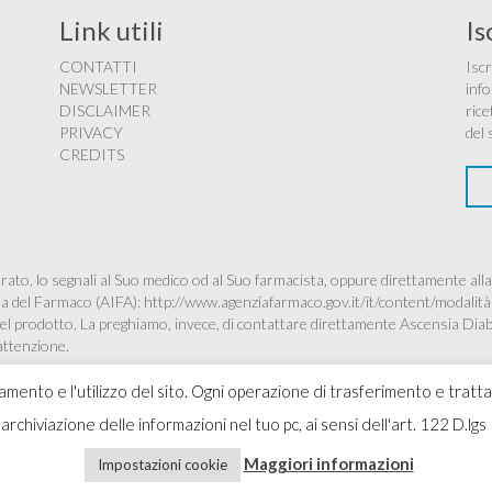
Link utili
Is
CONTATTI
Iscr
NEWSLETTER
info
DISCLAIMER
rice
PRIVACY
del 
CREDITS
ato, lo segnali al Suo medico od al Suo farmacista, oppure direttamente alla
ana del Farmaco (AIFA):
http://www.agenziafarmaco.gov.it/it/content/modalità
à del prodotto, La preghiamo, invece, di contattare direttamente Ascensia Dia
’attenzione.
namento e l'utilizzo del sito. Ogni operazione di trasferimento e tratt
 l'archiviazione delle informazioni nel tuo pc, ai sensi dell'art. 122 D
Copyr
Maggiori informazioni
Impostazioni cookie