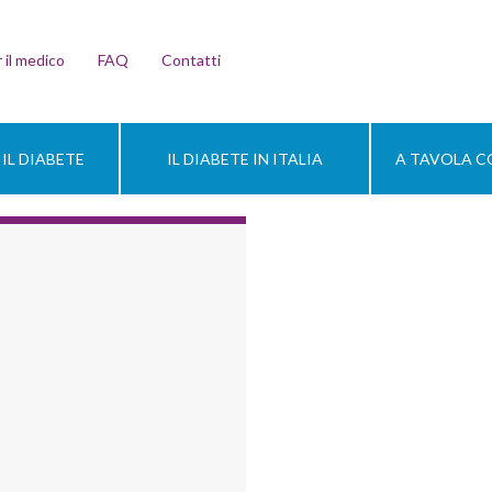
 il medico
FAQ
Contatti
IL DIABETE
IL DIABETE IN ITALIA
A TAVOLA CO