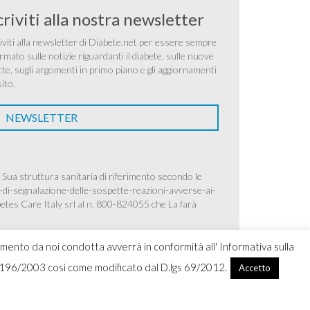
criviti alla nostra newsletter
iviti alla newsletter di Diabete.net per essere sempre
rmato sulle notizie riguardanti il diabete, sulle nuove
tte, sugli argomenti in primo piano e gli aggiornamenti
sito.
NEWSLETTER
 Sua struttura sanitaria di riferimento secondo le
-di-segnalazione-delle-sospette-reazioni-avverse-ai-
betes Care Italy srl al n. 800-824055 che La farà
amento da noi condotta avverrà in conformità all' Informativa sulla
.lgs 196/2003 così come modificato dal D.lgs 69/2012.
Accetto
ight 2026 Ascensia Diabetes Care Italy srl |
Credits