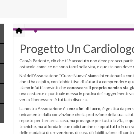
Progetto Un Cardiologo
Cara/o Paziente, ciò che ti è accaduto non deve preoccuparti: s
ostacolo come ce ne sono tanti nella vita, e questo non deve c
Noi dell’Associazione “Cuore Nuovo” siamo intenzionati a contr
che ti ha colpito, con l’obbiettivo di aiutarti a comprendere qu
siamo infatti convinti che
conoscere il proprio nemico sia gi
una costante e puntuale messa in pratica dei suggerimenti volti
verso il benessere è tutta in discesa.
La nostra Associazione è
senza fini di lucro
, è gestita da per
unicamente dalla convinzione che la protezione della tua salut
reparto per tornare a casa, ma prosegue per tutta la vita, e q
tecniche, ma affonda le sue radici anche e soprattutto in un r
delle modalità di prevenzione, di cura, di riabilitazione, di contro