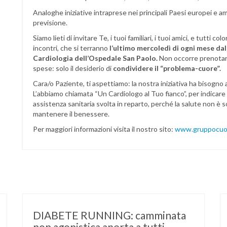
Analoghe iniziative intraprese nei principali Paesi europei e am
previsione.
Siamo lieti di invitare Te, i tuoi familiari, i tuoi amici, e tutti 
incontri, che si terranno
l’ultimo mercoledì di ogni mese dall
Cardiologia dell’Ospedale San Paolo.
Non occorre prenotarsi
spese: solo il desiderio di
condividere il “problema-cuore”.
Cara/o Paziente, ti aspettiamo: la nostra iniziativa ha bisogno 
L’abbiamo chiamata “Un Cardiologo al Tuo fianco”, per indicare 
assistenza sanitaria svolta in reparto, perché la salute non è 
mantenere il benessere.
Per maggiori informazioni visita il nostro sito:
www.gruppocuor
DIABETE RUNNING: camminata
non agonistica aperta a tutti