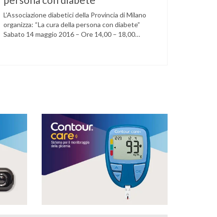
L’Associazione diabetici della Provincia di Milano
organizza: “La cura della persona con diabete”
Sabato 14 maggio 2016 – Ore 14,00 – 18,00
Circolo della stampa – Corso Venezia, 48 Milano
Ore 14,00 – 14,30 Assemblea ordinaria dei soci
Ore 14,45 – Modera: Dr. Giulio Mariani Presidente
onorario ADPMI – U.O.S. Diabetologia ASST San
Paolo – San …