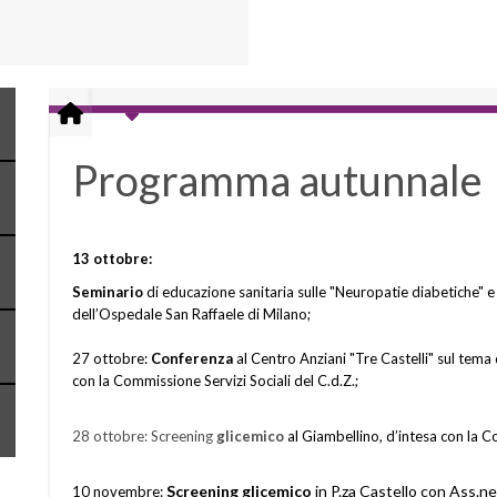
Programma autunnale
13 ottobre:
Seminario
di educazione sanitaria sulle "Neuropatie diabetiche" e d
dell’Ospedale San Raffaele di Milano;
27 ottobre:
Conferenza
al Centro Anziani "Tre Castelli" sul tema d
con la Commissione Servizi Sociali del C.d.Z.;
28 ottobre:
Screening
glicemico
al Giambellino, d’intesa con la Co
Screening
glicemico
in P.za Castello con Ass.n
10 novembre: