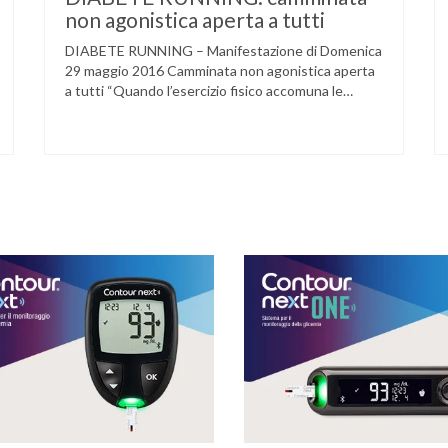
non agonistica aperta a tutti
DIABETE RUNNING – Manifestazione di Domenica
29 maggio 2016 Camminata non agonistica aperta
a tutti “Quando l’esercizio fisico accomuna le
persone e dove l’attività aerobica riduce le
complicanze a lungo termine (micro e
macrovascolari) della malattia” Dott.ssa Taverni
Silvana Medico internista-diabetologo Locandina
dell’evento