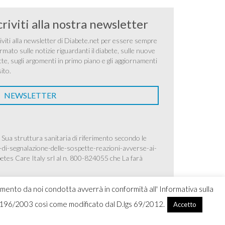
criviti alla nostra newsletter
iviti alla newsletter di Diabete.net per essere sempre
rmato sulle notizie riguardanti il diabete, sulle nuove
tte, sugli argomenti in primo piano e gli aggiornamenti
sito.
NEWSLETTER
 Sua struttura sanitaria di riferimento secondo le
-di-segnalazione-delle-sospette-reazioni-avverse-ai-
betes Care Italy srl al n. 800-824055 che La farà
amento da noi condotta avverrà in conformità all' Informativa sulla
.lgs 196/2003 così come modificato dal D.lgs 69/2012.
Accetto
ight 2026 Ascensia Diabetes Care Italy srl |
Credits