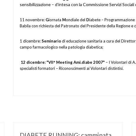
sensibilizzazione – d’intesa con la Commissione Servizi Sociali d
11 novembre:
G
iornata
M
ondiale del
D
iabete – Programmazione e
Babila con richiesta del Patronato del Presidente della Regione e 
1 dicembre:
Seminario
di educazione sanitaria a cura del Direttore
campo farmacologico nella patologia diabetica;
12 dicembre:
"VII° Meeting Ami.diabe 2007"
– I Volontari di A.
specialisti formatori – Riconoscimenti ai Volontari distintisi.
DIABETE RUNNING: camminata