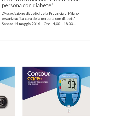
persona con diabete"
L’Associazione diabetici della Provincia di Milano
organizza: “La cura della persona con diabete”
Sabato 14 maggio 2016 – Ore 14,00 – 18,00
Circolo della stampa – Corso Venezia, 48 Milano
Ore 14,00 – 14,30 Assemblea ordinaria dei soci
Ore 14,45 – Modera: Dr. Giulio Mariani Presidente
onorario ADPMI – U.O.S. Diabetologia ASST San
Paolo – San …