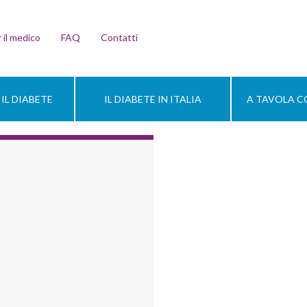
 il medico
FAQ
Contatti
IL DIABETE
IL DIABETE IN ITALIA
A TAVOLA CO