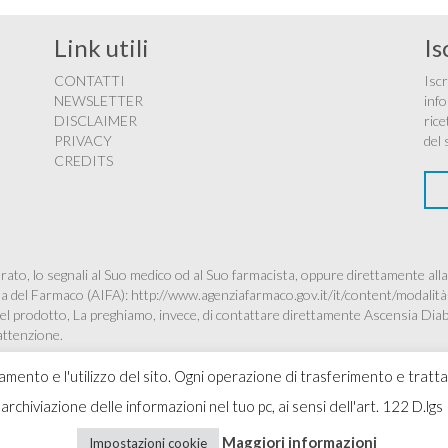
Link utili
Is
CONTATTI
Iscr
NEWSLETTER
info
DISCLAIMER
rice
PRIVACY
del 
CREDITS
ato, lo segnali al Suo medico od al Suo farmacista, oppure direttamente alla
ana del Farmaco (AIFA):
http://www.agenziafarmaco.gov.it/it/content/modalità
à del prodotto, La preghiamo, invece, di contattare direttamente Ascensia Dia
’attenzione.
namento e l'utilizzo del sito. Ogni operazione di trasferimento e tratt
 l'archiviazione delle informazioni nel tuo pc, ai sensi dell'art. 122 D
Copyr
Maggiori informazioni
Impostazioni cookie