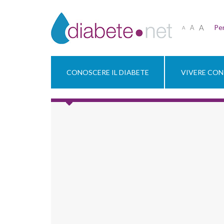
A
Per
A
A
CONOSCERE IL DIABETE
VIVERE CON 