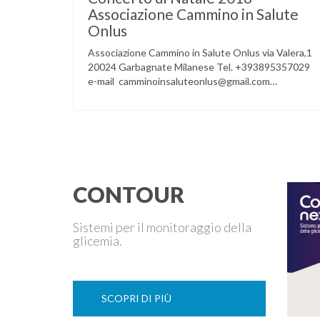
Associazione Cammino in Salute
Onlus
Associazione Cammino in Salute Onlus via Valera,1
20024 Garbagnate Milanese Tel. +393895357029
e-mail camminoinsaluteonlus@gmail.com
PRESENTAZIONE CONCERTO di NATALE 2016
Cammino in Salute in occasione di questo Natale,
propone sul territorio UN EVENTO MUSICALE con
la partecipazione degli ALLIEVI della
ACCADEMIA DIMENSIONE MUSICA di LAINATE
e del gruppo musicale GROOVY LEMONS di
PREGNANA MILANESE. L’ Associazione …
CONTOUR
Sistemi per il monitoraggio della
glicemia.
SCOPRI DI PIÙ