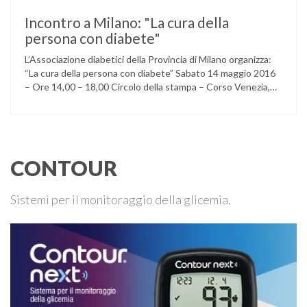
Incontro a Milano: "La cura della
persona con diabete"
L’Associazione diabetici della Provincia di Milano organizza:
“La cura della persona con diabete” Sabato 14 maggio 2016
– Ore 14,00 – 18,00 Circolo della stampa – Corso Venezia,
48 Milano Ore 14,00 – 14,30 Assemblea ordinaria dei soci
Ore 14,45 – Modera: Dr. Giulio Mariani Presidente onorario
ADPMI – U.O.S. Diabetologia ASST San Paolo – San …
CONTOUR
Sistemi per il monitoraggio della glicemia.