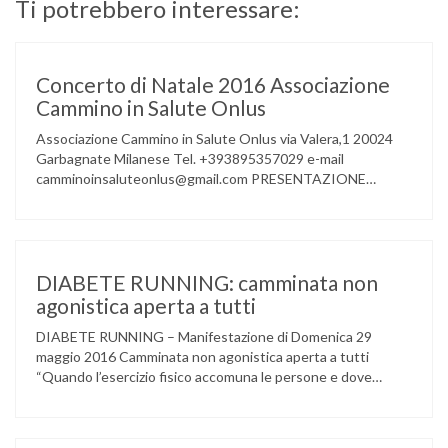
Ti potrebbero interessare:
Concerto di Natale 2016 Associazione
Cammino in Salute Onlus
Associazione Cammino in Salute Onlus via Valera,1 20024
Garbagnate Milanese Tel. +393895357029 e-mail
camminoinsaluteonlus@gmail.com PRESENTAZIONE
CONCERTO di NATALE 2016 Cammino in Salute in
occasione di questo Natale, propone sul territorio UN
EVENTO MUSICALE con la partecipazione degli ALLIEVI
della ACCADEMIA DIMENSIONE MUSICA di LAINATE e del
gruppo musicale GROOVY LEMONS di PREGNANA
DIABETE RUNNING: camminata non
MILANESE. L’ Associazione …
agonistica aperta a tutti
DIABETE RUNNING – Manifestazione di Domenica 29
maggio 2016 Camminata non agonistica aperta a tutti
“Quando l’esercizio fisico accomuna le persone e dove
l’attività aerobica riduce le complicanze a lungo termine
(micro e macrovascolari) della malattia” Dott.ssa Taverni
Silvana Medico internista-diabetologo Locandina dell’evento