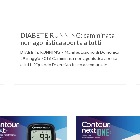
DIABETE RUNNING: camminata
non agonistica aperta a tutti
DIABETE RUNNING – Manifestazione di Domenica
29 maggio 2016 Camminata non agonistica aperta
a tutti “Quando l’esercizio fisico accomuna le
persone e dove l’attività aerobica riduce le
complicanze a lungo termine (micro e
macrovascolari) della malattia” Dott.ssa Taverni
Silvana Medico internista-diabetologo Locandina
dell’evento