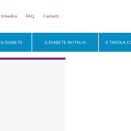
 il medico
FAQ
Contatti
IL DIABETE
IL DIABETE IN ITALIA
A TAVOLA CO