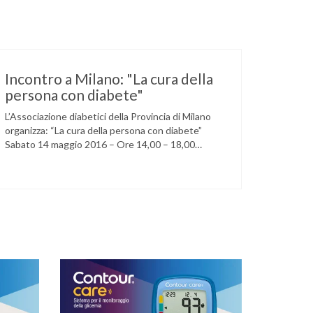
Incontro a Milano: "La cura della
persona con diabete"
L’Associazione diabetici della Provincia di Milano
organizza: “La cura della persona con diabete”
Sabato 14 maggio 2016 – Ore 14,00 – 18,00
Circolo della stampa – Corso Venezia, 48 Milano
Ore 14,00 – 14,30 Assemblea ordinaria dei soci
Ore 14,45 – Modera: Dr. Giulio Mariani Presidente
onorario ADPMI – U.O.S. Diabetologia ASST San
Paolo – San …