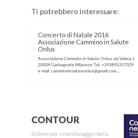
Ti potrebbero interessare:
Concerto di Natale 2016
Associazione Cammino in Salute
Onlus
Associazione Cammino in Salute Onlus via Valera,1
20024 Garbagnate Milanese Tel. +393895357029
e-mail camminoinsaluteonlus@gmail.com
PRESENTAZIONE CONCERTO di NATALE 2016
Cammino in Salute in occasione di questo Natale,
propone sul territorio UN EVENTO MUSICALE con
la partecipazione degli ALLIEVI della
ACCADEMIA DIMENSIONE MUSICA di LAINATE
e del gruppo musicale GROOVY LEMONS di
PREGNANA MILANESE. L’ Associazione …
CONTOUR
Sistemi per il monitoraggio della