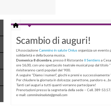
Scambio di auguri!
L’Associazione
Cammino in salute Onlus
organizza un evento pe
solidarietà e della buona musica.
Domenica 8 dicembre
, presso il Ristorante
Il Sentiero
a Cesat
ore 16,00, con uno spettacolo teatrale musical pop dal titolo “I
rivisiteranno canti popolari del ‘900.
A seguire “Diamo i numeri”, giochi e premi e successivamente “
Per chiudere la giornata in dolcezza: panettone, pandoro e…bo
Tanti cari auguri a tutti quanti vorranno partecipare!
Prenotazioni presso la segreteria della sede – Cell. 389-53.57
e-mail:
camminoinsalute@gmail.com