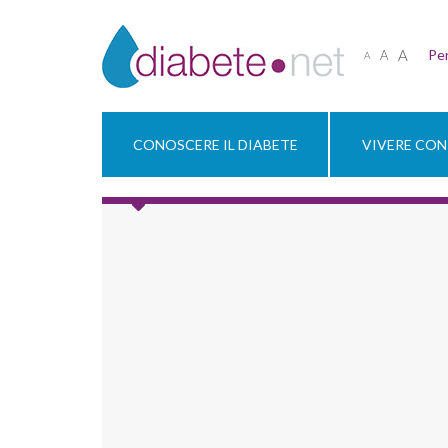
A
Per
A
A
CONOSCERE IL DIABETE
VIVERE CON 