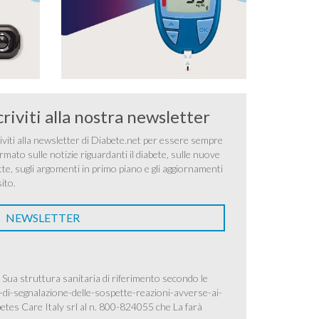
criviti alla nostra newsletter
iviti alla newsletter di Diabete.net per essere sempre
rmato sulle notizie riguardanti il diabete, sulle nuove
tte, sugli argomenti in primo piano e gli aggiornamenti
sito.
NEWSLETTER
 Sua struttura sanitaria di riferimento secondo le
-di-segnalazione-delle-sospette-reazioni-avverse-ai-
betes Care Italy srl al n. 800-824055 che La farà