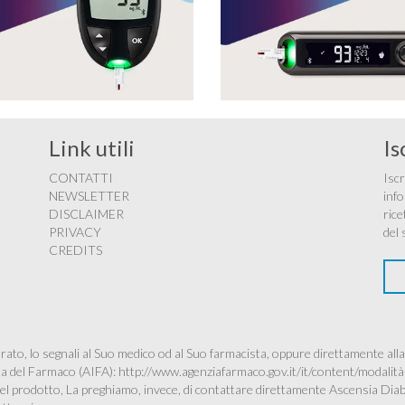
Link utili
Is
CONTATTI
Iscr
NEWSLETTER
info
DISCLAIMER
rice
PRIVACY
del 
CREDITS
ato, lo segnali al Suo medico od al Suo farmacista, oppure direttamente alla
ana del Farmaco (AIFA):
http://www.agenziafarmaco.gov.it/it/content/modalità
à del prodotto, La preghiamo, invece, di contattare direttamente Ascensia Dia