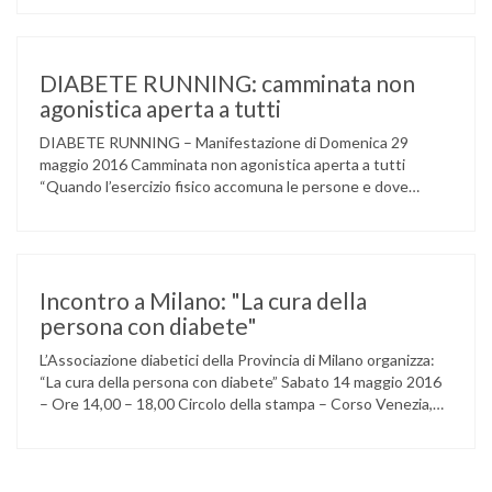
occasione di questo Natale, propone sul territorio UN
EVENTO MUSICALE con la partecipazione degli ALLIEVI
della ACCADEMIA DIMENSIONE MUSICA di LAINATE e del
gruppo musicale GROOVY LEMONS di PREGNANA
DIABETE RUNNING: camminata non
MILANESE. L’ Associazione …
agonistica aperta a tutti
DIABETE RUNNING – Manifestazione di Domenica 29
maggio 2016 Camminata non agonistica aperta a tutti
“Quando l’esercizio fisico accomuna le persone e dove
l’attività aerobica riduce le complicanze a lungo termine
(micro e macrovascolari) della malattia” Dott.ssa Taverni
Silvana Medico internista-diabetologo Locandina dell’evento
Incontro a Milano: "La cura della
persona con diabete"
L’Associazione diabetici della Provincia di Milano organizza:
“La cura della persona con diabete” Sabato 14 maggio 2016
– Ore 14,00 – 18,00 Circolo della stampa – Corso Venezia,
48 Milano Ore 14,00 – 14,30 Assemblea ordinaria dei soci
Ore 14,45 – Modera: Dr. Giulio Mariani Presidente onorario
ADPMI – U.O.S. Diabetologia ASST San Paolo – San …