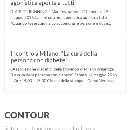
MILANESE. L’ Associazione …
agonistica aperta a tutti
DIABETE RUNNING – Manifestazione di Domenica 29
maggio 2016 Camminata non agonistica aperta a tutti
“Quando l’esercizio fisico accomuna le persone e dove
l’attività aerobica riduce le complicanze a lungo termine
(micro e macrovascolari) della malattia” Dott.ssa Taverni
Silvana Medico internista-diabetologo Locandina dell’evento
Incontro a Milano: "La cura della
persona con diabete"
L’Associazione diabetici della Provincia di Milano organizza:
“La cura della persona con diabete” Sabato 14 maggio 2016
– Ore 14,00 – 18,00 Circolo della stampa – Corso Venezia,
48 Milano Ore 14,00 – 14,30 Assemblea ordinaria dei soci
Ore 14,45 – Modera: Dr. Giulio Mariani Presidente onorario
ADPMI – U.O.S. Diabetologia ASST San Paolo – San …
CONTOUR
Sistemi per il monitoraggio della glicemia.