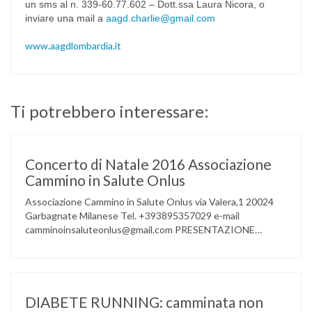
un sms al n. 339-60.77.602 – Dott.ssa Laura Nicora, o
inviare una mail a
aagd.charlie@gmail.com
www.aagdlombardia.it
Ti potrebbero interessare:
Concerto di Natale 2016 Associazione
Cammino in Salute Onlus
Associazione Cammino in Salute Onlus via Valera,1 20024
Garbagnate Milanese Tel. +393895357029 e-mail
camminoinsaluteonlus@gmail.com PRESENTAZIONE
CONCERTO di NATALE 2016 Cammino in Salute in
occasione di questo Natale, propone sul territorio UN
EVENTO MUSICALE con la partecipazione degli ALLIEVI
della ACCADEMIA DIMENSIONE MUSICA di LAINATE e del
gruppo musicale GROOVY LEMONS di PREGNANA
DIABETE RUNNING: camminata non