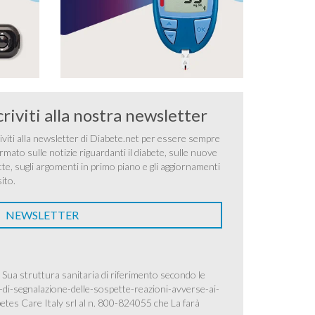
criviti alla nostra newsletter
iviti alla newsletter di Diabete.net per essere sempre
rmato sulle notizie riguardanti il diabete, sulle nuove
tte, sugli argomenti in primo piano e gli aggiornamenti
sito.
NEWSLETTER
 Sua struttura sanitaria di riferimento secondo le
-di-segnalazione-delle-sospette-reazioni-avverse-ai-
betes Care Italy srl al n. 800-824055 che La farà