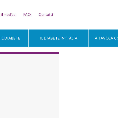
 il medico
FAQ
Contatti
IL DIABETE
IL DIABETE IN ITALIA
A TAVOLA CO