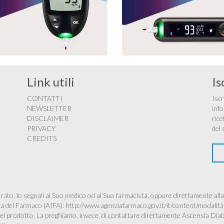
Link utili
Is
CONTATTI
Iscr
NEWSLETTER
info
DISCLAIMER
rice
PRIVACY
del 
CREDITS
ato, lo segnali al Suo medico od al Suo farmacista, oppure direttamente alla
ana del Farmaco (AIFA):
http://www.agenziafarmaco.gov.it/it/content/modalità
à del prodotto, La preghiamo, invece, di contattare direttamente Ascensia Dia