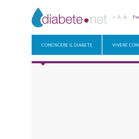
A
Per
A
A
CONOSCERE IL DIABETE
VIVERE CON 