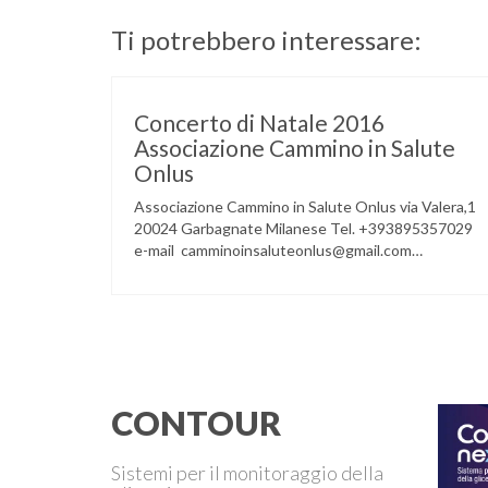
Ti potrebbero interessare:
Concerto di Natale 2016
Associazione Cammino in Salute
Onlus
Associazione Cammino in Salute Onlus via Valera,1
20024 Garbagnate Milanese Tel. +393895357029
e-mail camminoinsaluteonlus@gmail.com
PRESENTAZIONE CONCERTO di NATALE 2016
Cammino in Salute in occasione di questo Natale,
propone sul territorio UN EVENTO MUSICALE con
la partecipazione degli ALLIEVI della
ACCADEMIA DIMENSIONE MUSICA di LAINATE
e del gruppo musicale GROOVY LEMONS di
PREGNANA MILANESE. L’ Associazione …
CONTOUR
Sistemi per il monitoraggio della