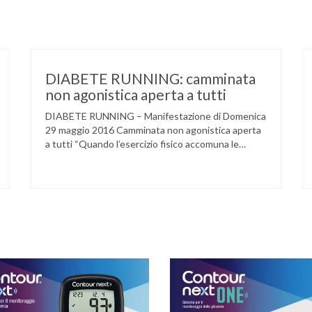
DIABETE RUNNING: camminata
non agonistica aperta a tutti
DIABETE RUNNING – Manifestazione di Domenica
29 maggio 2016 Camminata non agonistica aperta
a tutti “Quando l’esercizio fisico accomuna le
persone e dove l’attività aerobica riduce le
complicanze a lungo termine (micro e
macrovascolari) della malattia” Dott.ssa Taverni
Silvana Medico internista-diabetologo Locandina
dell’evento