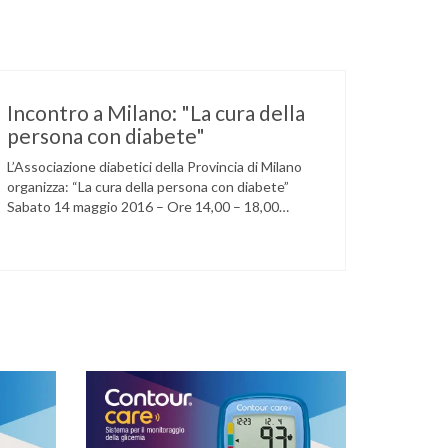
Incontro a Milano: "La cura della
persona con diabete"
L’Associazione diabetici della Provincia di Milano
organizza: “La cura della persona con diabete”
Sabato 14 maggio 2016 – Ore 14,00 – 18,00
Circolo della stampa – Corso Venezia, 48 Milano
Ore 14,00 – 14,30 Assemblea ordinaria dei soci
Ore 14,45 – Modera: Dr. Giulio Mariani Presidente
onorario ADPMI – U.O.S. Diabetologia ASST San
Paolo – San …