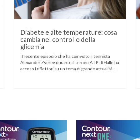
Diabete e alte temperature: cosa
cambia nel controllo della
glicemia
Il recente episodio che ha coinvolto il tennista
Alexander Zverev durante il torneo ATP di Halle ha
acceso i riflettori su un tema di grande attualità
per chi convive con il diabete. L’atleta, che ha il
diabete di tipo 1, ha raccontato che un’anomalia
nella rilevazione del sensore di monitoraggio del
glucosio lo aveva portato …