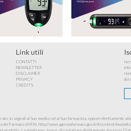
Link utili
Is
CONTATTI
Iscr
NEWSLETTER
info
DISCLAIMER
rice
PRIVACY
del 
CREDITS
ato, lo segnali al Suo medico od al Suo farmacista, oppure direttamente alla
ana del Farmaco (AIFA):
http://www.agenziafarmaco.gov.it/it/content/modalità
à del prodotto, La preghiamo, invece, di contattare direttamente Ascensia Dia