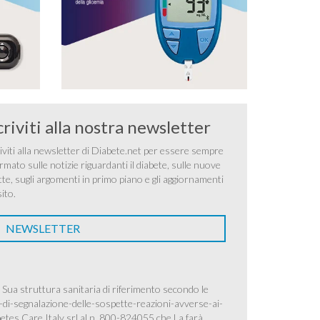
criviti alla nostra newsletter
iviti alla newsletter di Diabete.net per essere sempre
rmato sulle notizie riguardanti il diabete, sulle nuove
tte, sugli argomenti in primo piano e gli aggiornamenti
sito.
NEWSLETTER
 Sua struttura sanitaria di riferimento secondo le
-di-segnalazione-delle-sospette-reazioni-avverse-ai-
betes Care Italy srl al n. 800-824055 che La farà