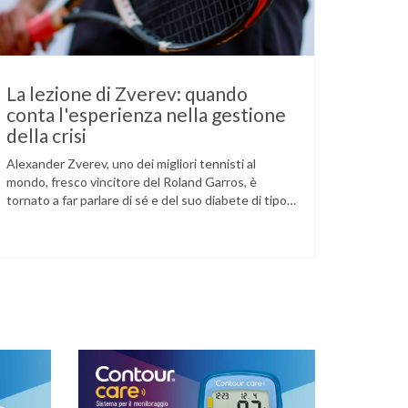
La lezione di Zverev: quando
conta l'esperienza nella gestione
della crisi
Alexander Zverev, uno dei migliori tennisti al
mondo, fresco vincitore del Roland Garros, è
tornato a far parlare di sé e del suo diabete di tipo
1 dopo la semifinale del torneo di Halle, persa
contro Taylor Fritz. Il tennista tedesco ha
raccontato che un malfunzionamento del sensore
per il monitoraggio continuo del glucosio (CGM) …