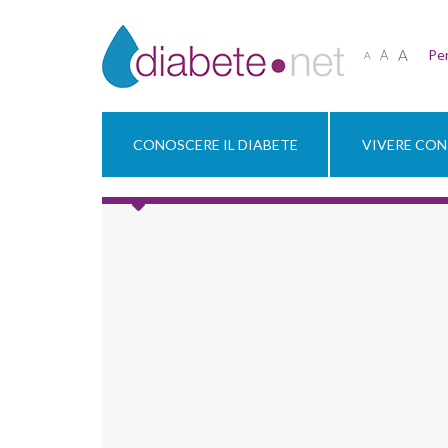
A
Per
A
A
CONOSCERE IL DIABETE
VIVERE CON 