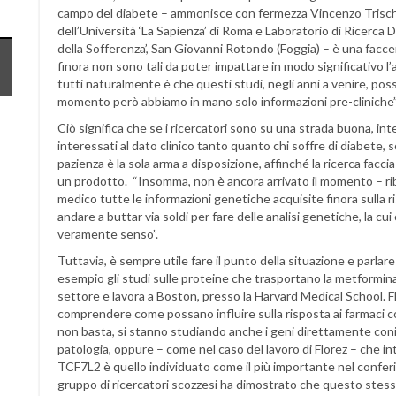
campo del diabete – ammonisce con fermezza Vincenzo Trischi
dell’Università ‘La Sapienza’ di Roma e Laboratorio di Ricerca 
della Sofferenza’, San Giovanni Rotondo (Foggia) – è una facce
finora non sono tali da poter impattare in modo significativo l’
tutti naturalmente è che questi studi, negli anni a venire, poss
momento però abbiamo in mano solo informazioni pre-cliniche”
Ciò significa che se i ricercatori sono su una strada buona, i
interessati al dato clinico tanto quanto chi soffre di diabete, 
pazienza è la sola arma a disposizione, affinché la ricerca facci
un prodotto. “Insomma, non è ancora arrivato il momento – ribad
medico tutte le informazioni genetiche acquisite finora sulla ri
andare a buttar via soldi per fare delle analisi genetiche, la c
veramente senso”.
Tuttavia, è sempre utile fare il punto della situazione e parlare
esempio gli studi sulle proteine che trasportano la metformina,
settore e lavora a Boston, presso la Harvard Medical School. Fl
comprendere come possano influire sulla risposta ai farmaci c
non basta, si stanno studiando anche i geni direttamente coni
patologia, oppure – come nel caso del lavoro di Florez – che in
TCF7L2 è quello individuato come il più importante nel conferi
gruppo di ricercatori scozzesi ha dimostrato che questo stess