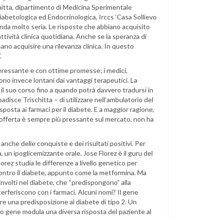
tta, dipartimento di Medicina Sperimentale
Diabetologica ed Endocrinologica, Irccs ‘Casa Sollievo
nda molto seria. Le risposte che abbiano acquisito
attività clinica quotidiana. Anche se la speranza di
ano acquisire una rilevanza clinica. In questo
.
nteressante e con ottime promesse; i medici,
sono invece lontani dai vantaggi terapeutici. La
a il suo corso fino a quando potrà davvero tradursi in
isce Trischitta – di utilizzare nell’ambulatorio del
sposta ai farmaci per il diabete. E a maggior ragione,
ui offerta è sempre più pressante sul mercato, non ha
 anche delle conquiste e dei risultati positivi. Per
 un ipoglicemizzante orale. Jose Florez è il guru del
orez studia le differenze a livello genetico per
ontro il diabete, appunto come la metformina. Ma
nvolti nel diabete, che “predispongono” alla
terferiscono con i farmaci. Alcuni nomi? Il gene
re una predisposizione al diabete di tipo 2. Un
o gene modula una diversa risposta del paziente al