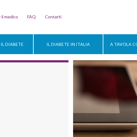
 il medico
FAQ
Contatti
IL DIABETE
IL DIABETE IN ITALIA
A TAVOLA CO