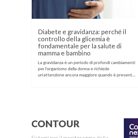
Diabete e gravidanza: perché il
controllo della glicemia è
fondamentale per la salute di
mamma e bambino
La gravidanza è un periodo di profondi cambiamenti
per l’organismo della donna e richiede
un’attenzione ancora maggiore quando è presente
il diabete. Che la condizione fosse già nota prima
del concepimento, come nel caso del diabete di
tipo 1 o di tipo 2, oppure compaia per la prima volta
durante la gestazione (diabete gestazionale),
mantenere …
CONTOUR
Sistemi per il monitoraggio della